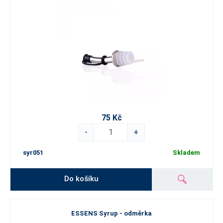
75 Kč
-
+
syr051
Skladem
Do košíku
ESSENS Syrup - odměrka