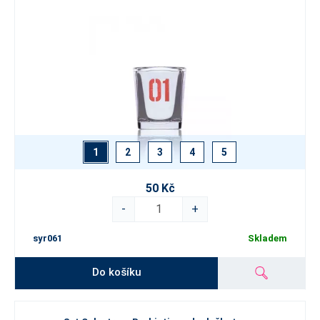
1
2
3
4
5
50 Kč
-
+
syr061
Skladem
Do košíku