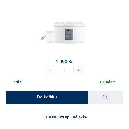
1 090 Kč
-
+
col71
Skladem
Do košíku
ESSENS Syrup - nálevka