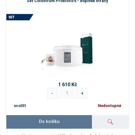
Set Colostrum Probiotics - doplněk stravy
1 610 Kč
-
+
scol01
Nedostupné
Do košíku