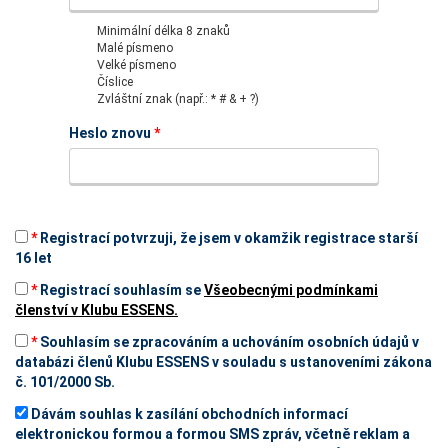
Minimální délka 8 znaků
Malé písmeno
Velké písmeno
Číslice
Zvláštní znak (např.: * # & + ?)
Heslo znovu
*
*
Registrací potvrzuji, že jsem v okamžik registrace starší
16 let
*
Registrací souhlasím se
Všeobecnými podmínkami
členství v Klubu ESSENS.
*
Souhlasím se zpracováním a uchováním osobních údajů v
databázi členů Klubu ESSENS v souladu s ustanoveními zákona
č. 101/2000 Sb.
Dávám souhlas k zasílání obchodních informací
elektronickou formou a formou SMS zpráv, včetně reklam a