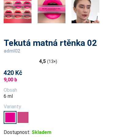
Tekutá matná rtěnka 02
adml02
4,5
(13×)
420 Kč
9,00 b
Obsah
6 ml
Varianty
Dostupnost:
Skladem