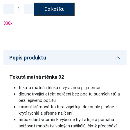
Do košíku
838
x
Popis produktu
Tekutá matná rtěnka 02
tekutá matná rtěnka s výraznou pigmentací
dlouhotrvající efekt nalíčení bez pocitu suchých rtů a
bez lepivého pocitu
luxusní krémová textura zajišťuje dokonalé plošné
krytí rychlé a přesné nalíčení
antioxidant vitamin E výborně hydratuje a pomáhá
snižovat množství volných radikálů, čímž předchází