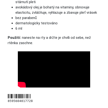
stárnutí pleti
avokádový olej je bohatý na vitaminy, obnovuje
elasticitu, zvláčňuje, vyhlazuje a zbavuje pleť vrásek
bez parabenů
dermatologicky testováno
6 ml
Použití:
naneste na rty a držte je chvíli od sebe, než
rtěnka zaschne.
8595604017728