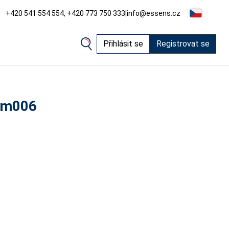
+420 541 554 554, +420 773 750 333
|
info@essens.cz
Přihlásit se
Registrovat se
 m006