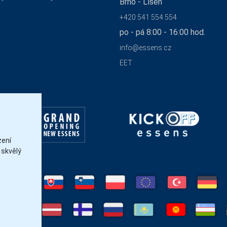
Brno - Líšeň
+420 541 554 554
po - pá 8:00 - 16:00 hod.
info@essens.cz
EET
zení
 skvělý