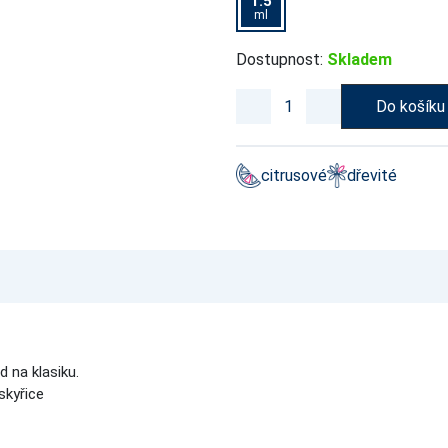
1.5
ml
Dostupnost:
Skladem
Do košíku
citrusové
dřevité
d na klasiku.
skyřice