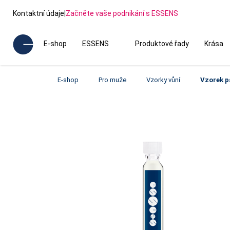
Kontaktní údaje
|
Začněte vaše podnikání s ESSENS
E-shop
ESSENS
Produktové řady
Krása
E-shop
Pro muže
Vzorky vůní
Vzorek 