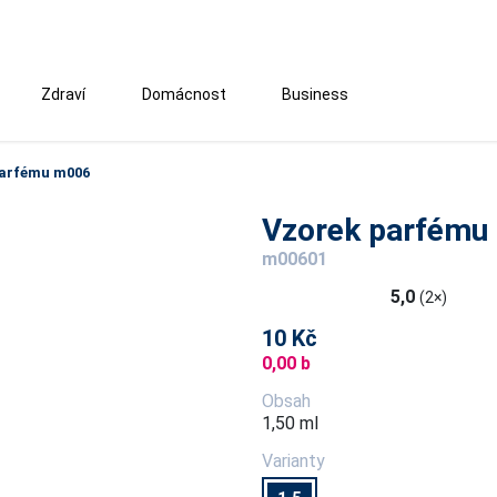
Zdraví
Domácnost
Business
parfému m006
Vzorek parfému
m00601
5,0
(2×)
10 Kč
0,00 b
Obsah
1,50 ml
Varianty