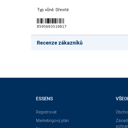
Typ vůně: Dřevité
8595603510817
Recenze zákazníků
ESSENS
VŠEO
Registrovat
Obcho
Marketingový plán
Zásady
ochran