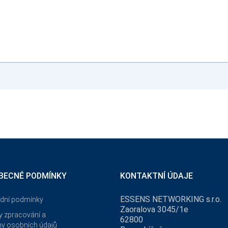
BECNÉ PODMÍNKY
KONTAKTNÍ ÚDAJE
ESSENS NETWORKING s.r.o.
dní podmínky
Zaoralova 3045/1e
 zpracování a
62800
y osobních údajů