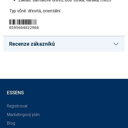
Základ: santalové dřevo, bob tonka, vanilka, mech
Typ vůně: dřevitá, orientální
8595604022968
Recenze zákazníků
ESSENS
Registrovat
Marketingový plán
Blog