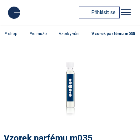
Přihlásit se
E-shop
Pro muže
Vzorky vůní
Vzorek parfému m035
Vzorek parfému m035