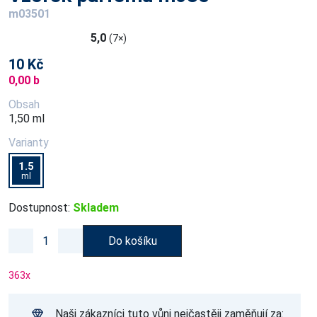
m03501
5,0
(7×)
10 Kč
0,00 b
Obsah
1,50 ml
Varianty
1.5
ml
Dostupnost:
Skladem
Do košíku
363
x
Naši zákazníci tuto vůni nejčastěji zaměňují za: