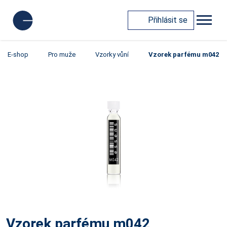
Přihlásit se
E-shop
Pro muže
Vzorky vůní
Vzorek parfému m042
Vzorek parfému m042