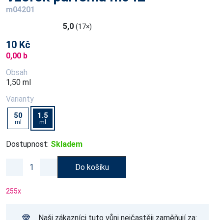
m04201
5,0
(17×)
10 Kč
0,00 b
Obsah
1,50 ml
Varianty
50
1.5
ml
ml
Dostupnost:
Skladem
Do košíku
255
x
Naši zákazníci tuto vůni nejčastěji zaměňují za: