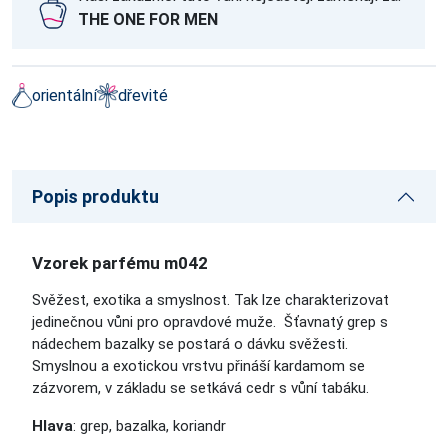
THE ONE FOR MEN
orientální
dřevité
Popis produktu
Vzorek parfému m042
Svěžest, exotika a smyslnost. Tak lze charakterizovat
jedinečnou vůni pro opravdové muže. Šťavnatý grep s
nádechem bazalky se postará o dávku svěžesti.
Smyslnou a exotickou vrstvu přináší kardamom se
zázvorem, v základu se setkává cedr s vůní tabáku.
Hlava
: grep, bazalka, koriandr