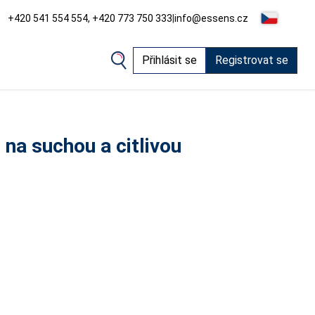
+420 541 554 554, +420 773 750 333
|
info@essens.cz
Přihlásit se
Registrovat se
na suchou a citlivou