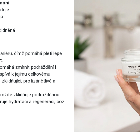
nání
atuje
up
klidněná
bariéru, čímž pomáhá pleti lépe
t.
 pomáhá zmírnit podráždění i
ispívá k jejímu celkovému
klidňující, protizánětlivé a
kamžitě zklidňuje podrážděnou
oruje hydrataci a regeneraci, což