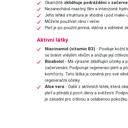
Okamžitě
zklidňuje podráždění
a
začerve
Nezanechává mastný film a intenzivně hydr
Jeho lehká struktura je vhodná i pod make-
Můžete používat ráno i večer
Pleť je po použití jemná, vláčná a viditelně z
Aktivní látky
Niacinamid (vitamin B3)
- Posiluje kožní 
se bránit vnějším vlivům a snižuje její citlivos
Bisabolol
- Má výrazné zklidňující účinky a
začervenání. Podporuje regeneraci pleti a př
komfortu. Tato látka je ceněná pro své silné z
regenerační účinky
Aloe vera
- Další z aktivních látek, která o
pleť a přináší jí pocit úlevy a svěžesti. Podp
je zásadní pro citlivou a oslabenou pokožku.