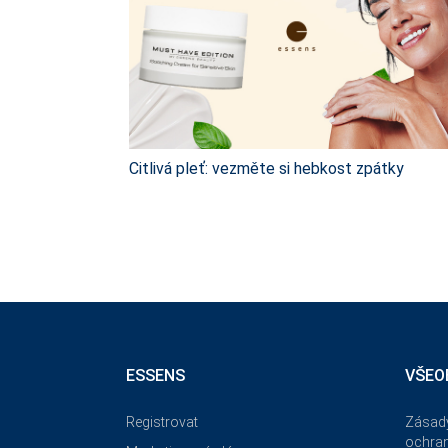
Citlivá pleť: vezměte si hebkost zpátky
ESSENS
VŠEO
Registrovat
Zásady
ochran