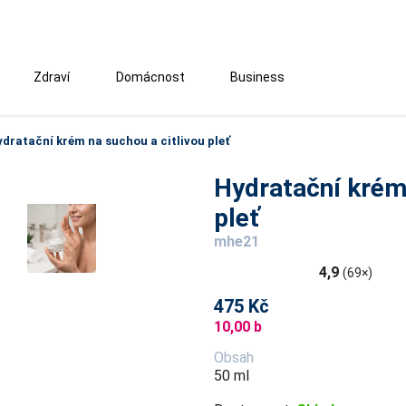
Zdraví
Domácnost
Business
dratační krém na suchou a citlivou pleť
Hydratační krém 
pleť
mhe21
4,9
(69×)
475 Kč
10,00 b
Obsah
50 ml