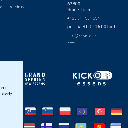
62800
dní podmínky
Brno - Líšeň
+420 541 554 554
po - pá 8:00 - 16:00 hod.
info@essens.cz
EET
zení
 skvělý