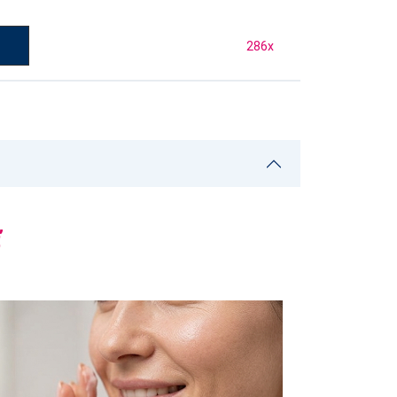
286
x
ť