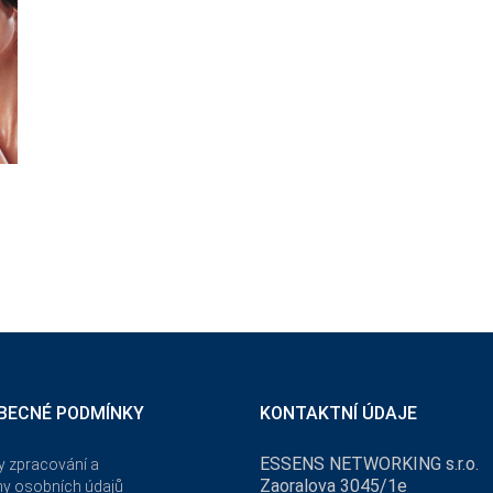
BECNÉ PODMÍNKY
KONTAKTNÍ ÚDAJE
ESSENS NETWORKING s.r.o.
 zpracování a
Zaoralova 3045/1e
y osobních údajů