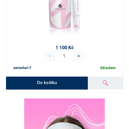
1 100 Kč
-
+
setmhe17
Skladem
Do košíku