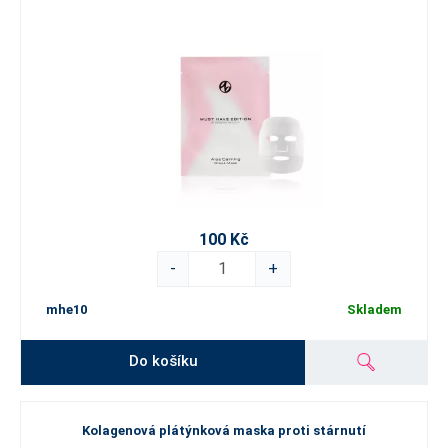
100 Kč
-
+
mhe10
Skladem
Do košíku
Kolagenová plátýnková maska proti stárnutí