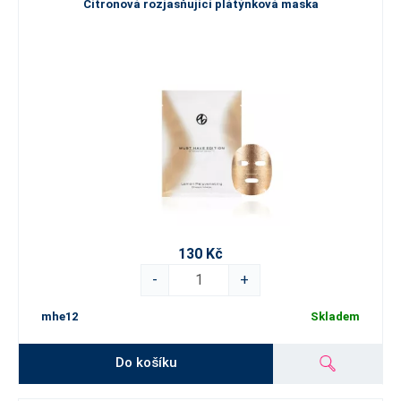
Citronová rozjasňující plátýnková maska
130 Kč
-
+
mhe12
Skladem
Do košíku