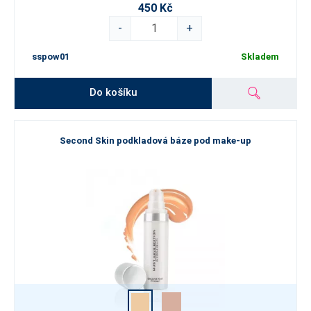
450 Kč
-
+
sspow01
Skladem
Do košíku
Second Skin podkladová báze pod make-up