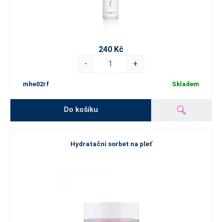
240 Kč
-
+
mhe02rf
Skladem
Do košíku
Hydratační sorbet na pleť