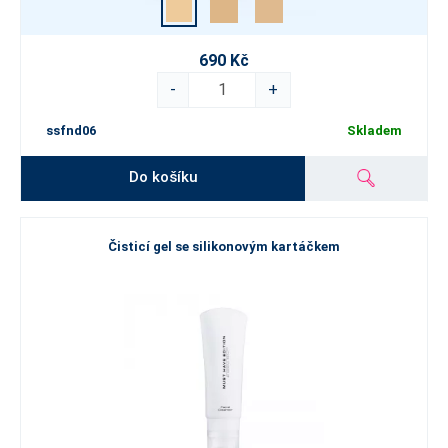
690 Kč
-
+
ssfnd06
Skladem
Do košíku
Čisticí gel se silikonovým kartáčkem