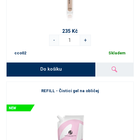
235 Kč
-
+
cco02
Skladem
Do košíku
REFILL - Čisticí gel na obličej