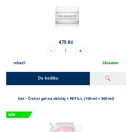
475 Kč
-
+
mhe21
Skladem
Do košíku
Set - Čisticí gel na obličej + REFILL (100 ml + 300 ml)