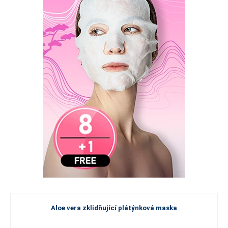
Aloe vera zklidňující plátýnková maska