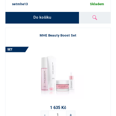
setmhe13
Skladem
Do košíku
MHE Beauty Boost Set
1 635 Kč
-
+