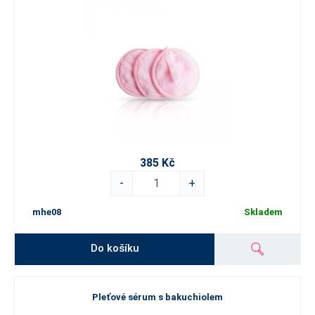
385 Kč
-
+
mhe08
Skladem
Do košíku
Pleťové sérum s bakuchiolem