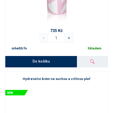
735 Kč
-
+
mhe02rfn
Skladem
Do košíku
Hydratační krém na suchou a citlivou pleť