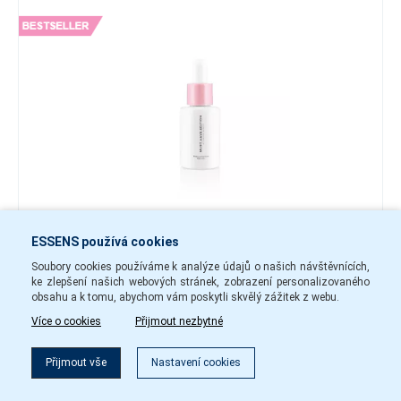
510 Kč
ESSENS používá cookies
-
+
Soubory cookies používáme k analýze údajů o našich návštěvnících,
ke zlepšení našich webových stránek, zobrazení personalizovaného
mhe09
Skladem
obsahu a k tomu, abychom vám poskytli skvělý zážitek z webu.
Více o cookies
Přijmout nezbytné
Do košíku
Přijmout vše
Nastavení cookies
SECOND SKIN ACTIVE CAPSULES - doplněk stravy