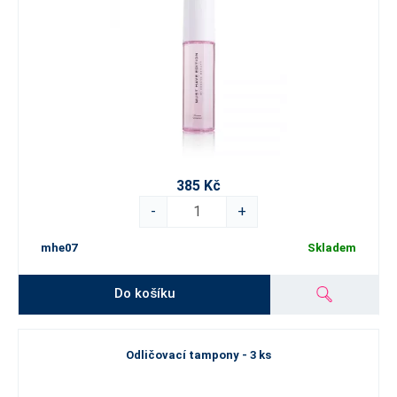
385 Kč
-
+
mhe07
Skladem
Do košíku
Odličovací tampony - 3 ks