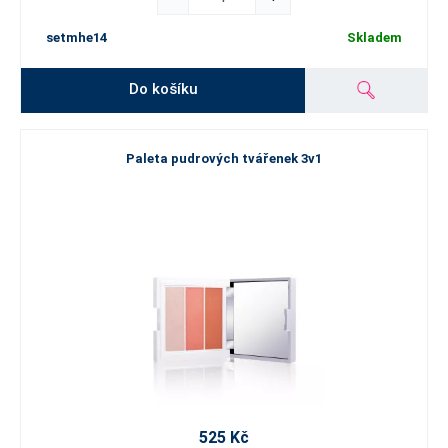
setmhe14
Skladem
Do košíku
Paleta pudrových tvářenek 3v1
525 Kč