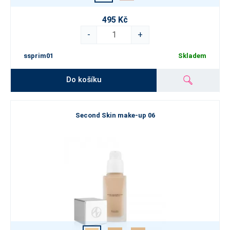
495 Kč
-
+
ssprim01
Skladem
Do košíku
Second Skin make-up 06