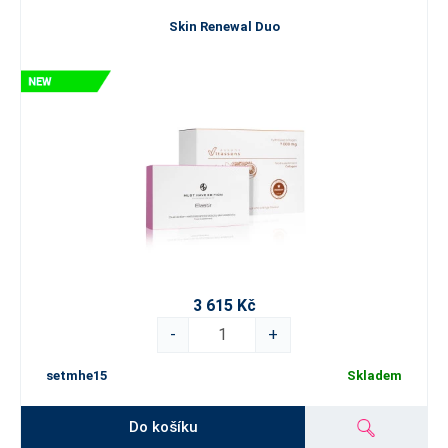
Skin Renewal Duo
3 615 Kč
-
+
setmhe15
Skladem
Do košíku