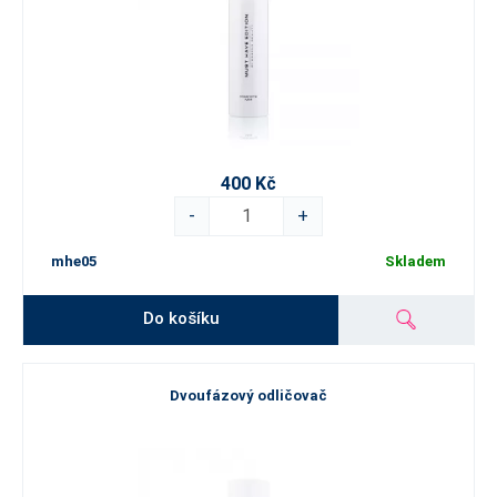
400 Kč
-
+
mhe05
Skladem
Do košíku
Dvoufázový odličovač