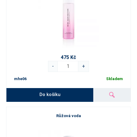
475 Kč
-
+
mhe06
Skladem
Do košíku
Růžová voda