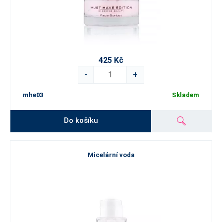
425 Kč
-
+
mhe03
Skladem
Do košíku
Micelární voda