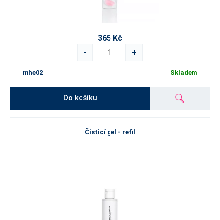
365 Kč
-
+
mhe02
Skladem
Do košíku
Čisticí gel - refil