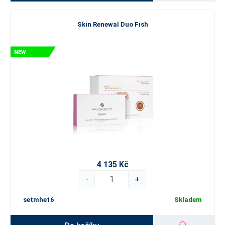
Skin Renewal Duo Fish
4 135 Kč
-
+
setmhe16
Skladem