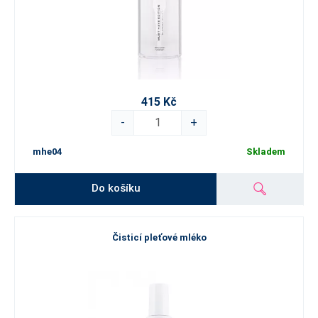
415 Kč
-
+
mhe04
Skladem
Do košíku
Čisticí pleťové mléko