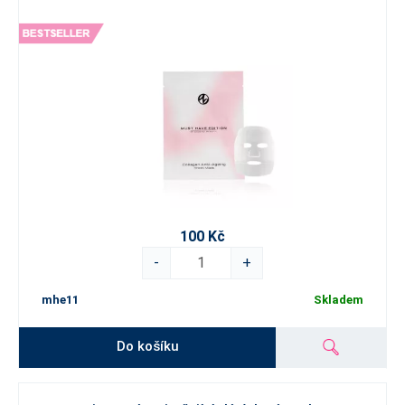
100 Kč
-
+
mhe11
Skladem
Do košíku