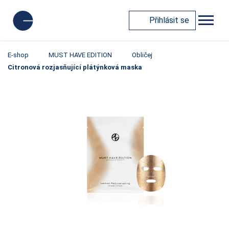
Přihlásit se
E-shop
MUST HAVE EDITION
Obličej
Citronová rozjasňující plátýnková maska