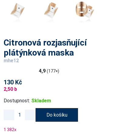
Citronová rozjasňující
plátýnková maska
mhe12
4,9
(177×)
130 Kč
2,50 b
Dostupnost:
Skladem
Do košíku
1 382
x