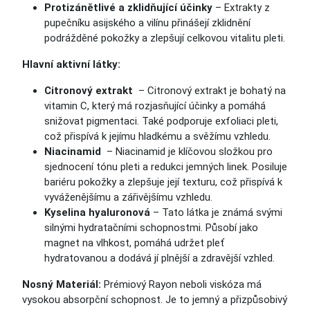
Protizánětlivé a zklidňující účinky
– Extrakty z
pupečníku asijského a vilínu přinášejí zklidnění
podrážděné pokožky a zlepšují celkovou vitalitu pleti.
Hlavní aktivní látky:
Citronový extrakt
– Citronový extrakt je bohatý na
vitamin C, který má rozjasňující účinky a pomáhá
snižovat pigmentaci. Také podporuje exfoliaci pleti,
což přispívá k jejímu hladkému a svěžímu vzhledu.
Niacinamid
– Niacinamid je klíčovou složkou pro
sjednocení tónu pleti a redukci jemných linek. Posiluje
bariéru pokožky a zlepšuje její texturu, což přispívá k
vyváženějšímu a zářivějšímu vzhledu.
Kyselina hyaluronová
– Tato látka je známá svými
silnými hydratačními schopnostmi. Působí jako
magnet na vlhkost, pomáhá udržet pleť
hydratovanou a dodává jí plnější a zdravější vzhled.
Nosný Materiál:
Prémiový Rayon neboli viskóza má
vysokou absorpční schopnost. Je to jemný a přizpůsobivý