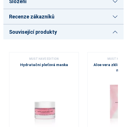
Složení
Recenze zákazníků
Související produkty
MUST HAVE EDITION
MUST HAVE E
Hydratační pleťová maska
Aloe vera zklidňuj
mask