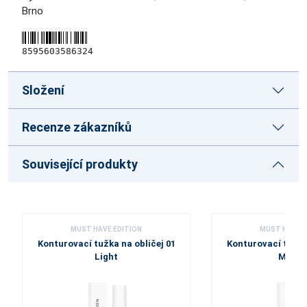
Brno
8595603586324
Složení
Recenze zákazníků
Související produkty
MUST HAVE EDITION
MUST HAVE E
Konturovací tužka na obličej 01
Konturovací tužka 
Light
Mediu