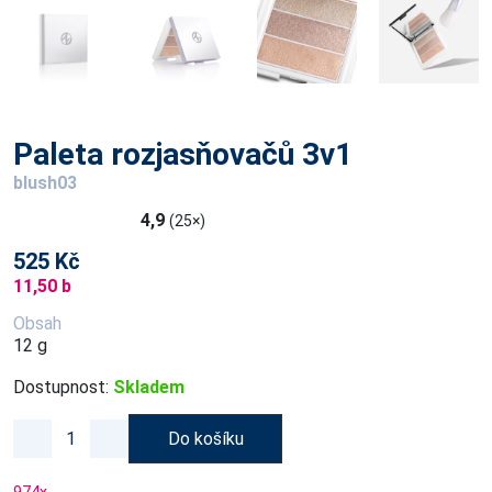
Paleta rozjasňovačů 3v1
blush03
4,9
(25×)
525 Kč
11,50 b
Obsah
12 g
Dostupnost:
Skladem
Do košíku