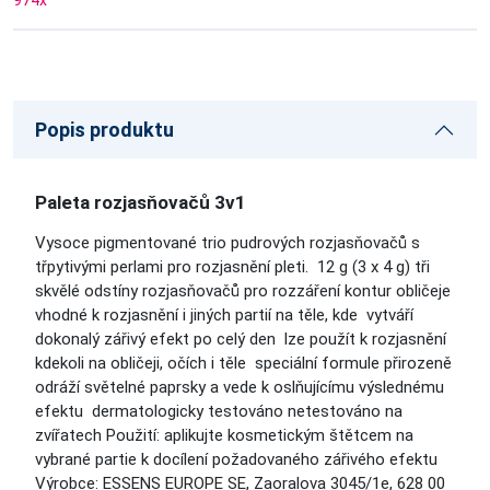
974
x
Popis produktu
Paleta rozjasňovačů 3v1
Vysoce pigmentované trio pudrových rozjasňovačů s
třpytivými perlami pro rozjasnění pleti. 12 g (3 x 4 g) tři
skvělé odstíny rozjasňovačů pro rozzáření kontur obličeje
vhodné k rozjasnění i jiných partií na těle, kde vytváří
dokonalý zářivý efekt po celý den lze použít k rozjasnění
kdekoli na obličeji, očích i těle speciální formule přirozeně
odráží světelné paprsky a vede k oslňujícímu výslednému
efektu dermatologicky testováno netestováno na
zvířatech Použití: aplikujte kosmetickým štětcem na
vybrané partie k docílení požadovaného zářivého efektu
Výrobce: ESSENS EUROPE SE, Zaoralova 3045/1e, 628 00