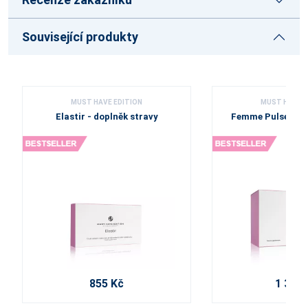
Související produkty
MUST HAVE EDITION
MUST HAVE E
Elastir - doplněk stravy
Femme Pulse - do
855 Kč
1 305 