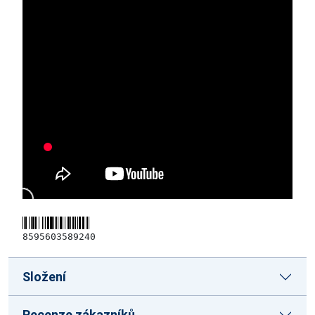
8595603589240
Složení
Recenze zákazníků