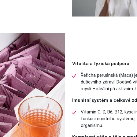
Vitalita a fyzická podpora
Řeřicha peruánská (Maca) je
duševního zdraví. Dodává vi
myslí – ideální při aktivním
Imunitní systém a celkové zd
Vitamin C, D, B6, B12, kyseli
funkci imunitního systému,
organismu.
Komplexní péče o tělo a mysl