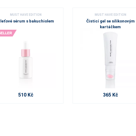
MUST HAVE EDITION
MUST HAVE EDITION
leťové sérum s bakuchiolem
Čisticí gel se silikonovým
kartáčkem
510 Kč
365 Kč