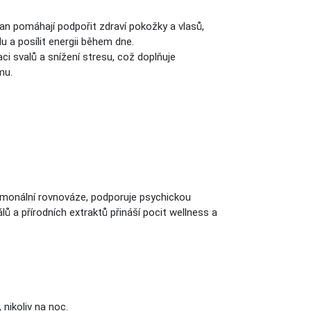
fan pomáhají podpořit zdraví pokožky a vlasů,
 a posílit energii během dne.
aci svalů a snížení stresu, což doplňuje
mu.
 hormonální rovnováze, podporuje psychickou
ů a přírodních extraktů přináší pocit wellness a
nikoliv na noc.