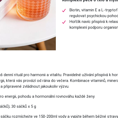
Biotin, vitamin E a L-trypto
regulovat psychickou pohodu
Hořčík navíc přispívá k relax
komplexní podporu organis
š denní rituál pro harmonii a vitalitu. Pravidelné užívání přispívá k
ii, která vás provází od rána do večera. Kombinace vitaminů, minerál
 a připravené zvládnout jakoukoliv výzvu.
 pro energii, pohodu a hormonální rovnováhu každé ženy.
áčků); 30 sáčků x 5 g
sáčku rozmíchejte ve 150-200ml vody a vypijte během běžné stravy, 