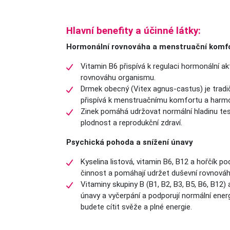
Hlavní benefity a účinné látky:
Hormonální rovnováha a menstruační komf
Vitamin B6 přispívá k regulaci hormonální ak
rovnováhu organismu.
Drmek obecný (Vitex agnus-castus) je tradičn
přispívá k menstruačnímu komfortu a harmo
Zinek pomáhá udržovat normální hladinu tes
plodnost a reprodukční zdraví.
Psychická pohoda a snížení únavy
Kyselina listová, vitamin B6, B12 a hořčík p
činnost a pomáhají udržet duševní rovnováh
Vitaminy skupiny B (B1, B2, B3, B5, B6, B12) a
únavy a vyčerpání a podporují normální ene
budete cítit svěže a plné energie.