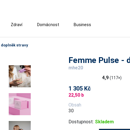
Zdraví
Domácnost
Business
 doplněk stravy
Femme Pulse - d
mhe20
4,9
(117×)
1 305 Kč
22,50 b
Obsah
30
Dostupnost:
Skladem