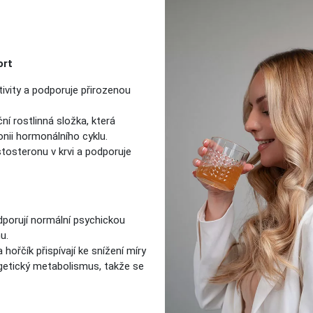
ort
tivity a podporuje přirozenou
í rostlinná složka, která
nii hormonálního cyklu.
tosteronu v krvi a podporuje
odporují normální psychickou
u.
 hořčík přispívají ke snížení míry
rgetický metabolismus, takže se