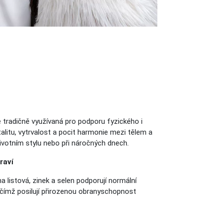
 tradičně využívaná pro podporu fyzického i
talitu, vytrvalost a pocit harmonie mezi tělem a
 životním stylu nebo při náročných dnech.
raví
na listová, zinek a selen podporují normální
 čímž posilují přirozenou obranyschopnost