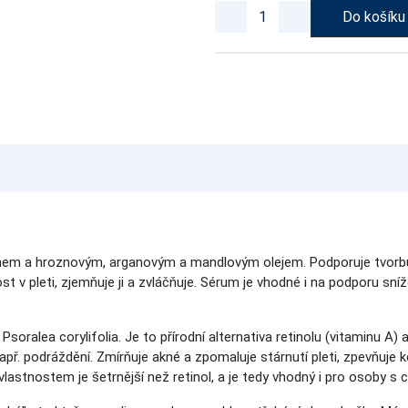
Do košíku
nem a hroznovým, arganovým a mandlovým olejem. Podporuje tvorbu ko
st v pleti, zjemňuje ji a zvláčňuje. Sérum je vhodné i na podporu sní
Psoralea corylifolia. Je to přírodní alternativa retinolu (vitaminu A) 
apř. podráždění. Zmírňuje akné a zpomaluje stárnutí pleti, zpevňuje ko
vlastnostem je šetrnější než retinol, a je tedy vhodný i pro osoby