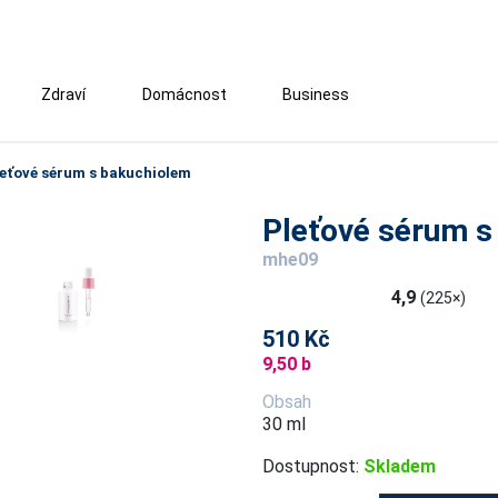
Zdraví
Domácnost
Business
eťové sérum s bakuchiolem
Pleťové sérum s
mhe09
4,9
(225×)
510 Kč
9,50 b
Obsah
30 ml
Dostupnost:
Skladem