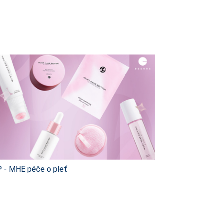
 - MHE péče o pleť