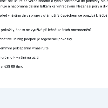
uché” struktuře se velice snadno a rychle vstřebává do pokožky. Má a
uje a napomáhá dalším látkám ke vstřebávání. Nezanáší póry a díky 
před vnějšími vlivy i projevy stárnutí. S úspěchem se používá k léčb
pokožky, často se využívá při léčbě kožních onemocnění.
nětlivé účinky, podporuje regeneraci pokožky.
a jemným poklepáním vmasírujte.
 určeno k vnitřnímu užití.
e, 628 00 Brno