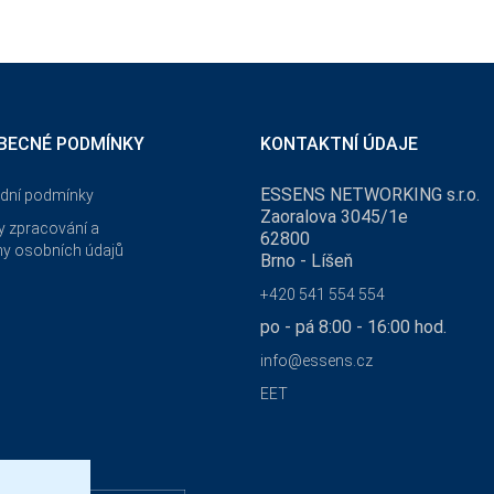
BECNÉ PODMÍNKY
KONTAKTNÍ ÚDAJE
ESSENS NETWORKING s.r.o.
dní podmínky
Zaoralova 3045/1e
 zpracování a
62800
y osobních údajů
Brno - Líšeň
+420 541 554 554
po - pá 8:00 - 16:00 hod.
info@essens.cz
EET