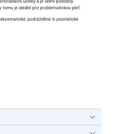
ntioxidační účinky a je velmi podobný
tomu je ideální pro problematickou pleť.
ě ekzematické, podrážděné či psoriatické