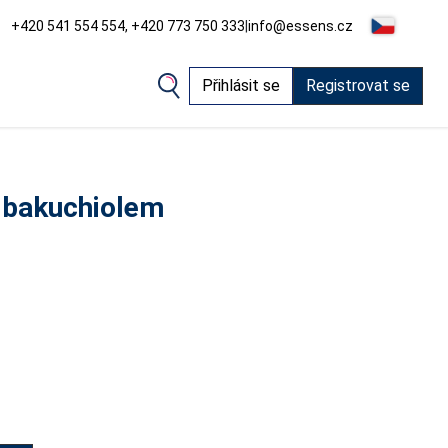
+420 541 554 554, +420 773 750 333
|
info@essens.cz
Přihlásit se
Registrovat se
 bakuchiolem