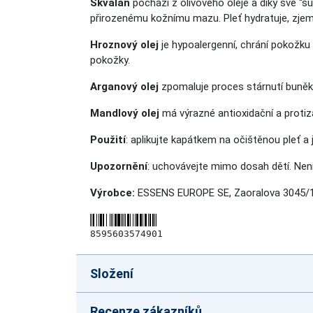
Skvalan
pochází z olivového oleje a díky své “s
přirozenému kožnímu mazu. Pleť hydratuje, zjemň
Hroznový olej
je hypoalergenní, chrání pokožku 
pokožky.
Arganový olej
zpomaluje proces stárnutí buněk 
Mandlový olej
má výrazné antioxidační a protizá
Použití
: aplikujte kapátkem na očištěnou pleť 
Upozornění
: uchovávejte mimo dosah dětí. Není
Výrobce:
ESSENS EUROPE SE, Zaoralova 3045/1
8595603574901
Složení
Recenze zákazníků