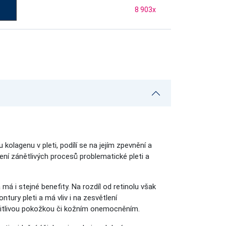
8 903
x
lagenu v pleti, podílí se na jejím zpevnění a
žení zánětlivých procesů problematické pleti a
a má i stejné benefity. Na rozdíl od retinolu však
ntury pleti a má vliv i na zesvětlení
 s citlivou pokožkou či kožním onemocněním.