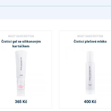
MUST HAVE EDITION
MUST HAVE EDITION
Čisticí gel se silikonovým
Čisticí pleťové mléko
kartáčkem
365 Kč
400 Kč