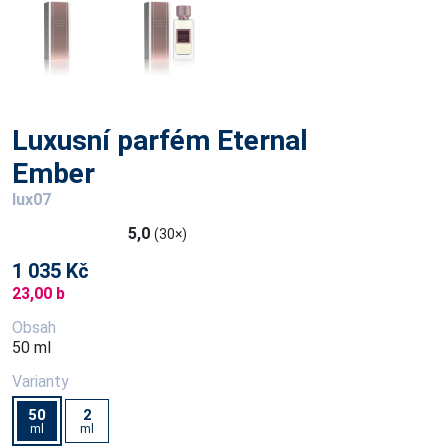
Luxusní parfém Eternal
Ember
lux07
5,0
(30×)
1 035 Kč
23,00 b
Obsah
50 ml
Varianty
50
2
ml
ml