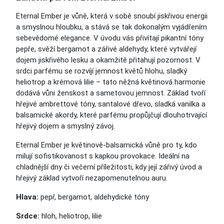
Eternal Ember je vůně, která v sobě snoubí jiskřivou energii
a smyslnou hloubku, a stává se tak dokonalým vyjádřením
sebevědomé elegance. V úvodu vás přivítají pikantní tóny
pepře, svěží bergamot a zářivé aldehydy, které vytvářejí
dojem jiskřivého lesku a okamžitě přitahují pozornost. V
srdci parfému se rozvíjí jemnost květů hlohu, sladký
heliotrop a krémová lilie – tato něžná květinová harmonie
dodává vůni ženskost a sametovou jemnost. Základ tvoří
hřejivé ambrettové tóny, santalové dřevo, sladká vanilka a
balsamické akordy, které parfému propůjčují dlouhotrvající
hřejivý dojem a smyslný závoj.
Eternal Ember je květinově-balsamická vůně pro ty, kdo
milují sofistikovanost s kapkou provokace. Ideální na
chladnější dny či večerní příležitosti, kdy její zářivý úvod a
hřejivý základ vytvoří nezapomenutelnou auru.
Hlava:
pepř, bergamot, aldehydické tóny
Srdce:
hloh, heliotrop, lilie