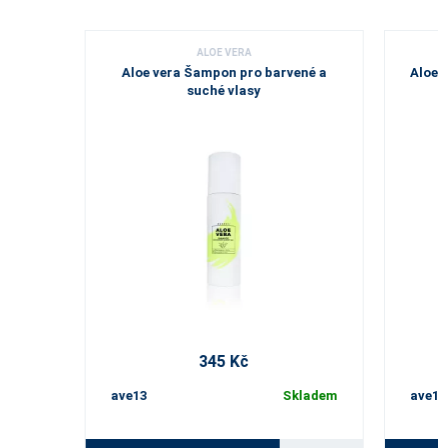
ALOE VERA
Aloe vera Šampon pro barvené a
Aloe 
suché vlasy
345 Kč
ave13
Skladem
ave14