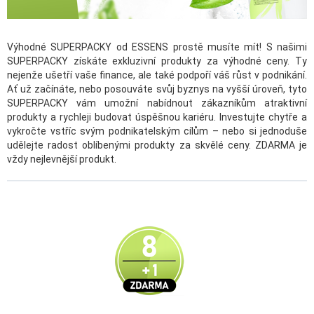
Výhodné SUPERPACKY od ESSENS prostě musíte mít! S našimi
SUPERPACKY získáte exkluzivní produkty za výhodné ceny. Ty
nejenže ušetří vaše finance, ale také podpoří váš růst v podnikání.
Ať už začínáte, nebo posouváte svůj byznys na vyšší úroveň, tyto
SUPERPACKY vám umožní nabídnout zákazníkům atraktivní
produkty a rychleji budovat úspěšnou kariéru. Investujte chytře a
vykročte vstříc svým podnikatelským cílům – nebo si jednoduše
udělejte radost oblíbenými produkty za skvělé ceny. ZDARMA je
vždy nejlevnější produkt.