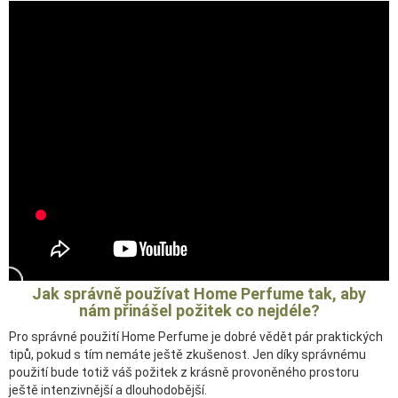
Jak správně používat Home Perfume tak, aby
nám přinášel požitek co nejdéle?
Pro správné použití Home Perfume je dobré vědět pár praktických
tipů, pokud s tím nemáte ještě zkušenost. Jen díky správnému
použití bude totiž váš požitek z krásně provoněného prostoru
ještě intenzivnější a dlouhodobější.