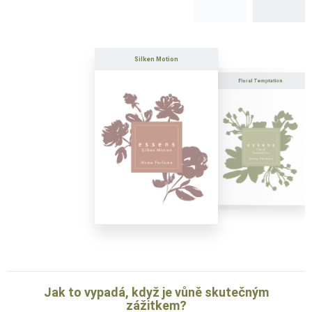
Silken Motion
Floral Temptation
Uncon
Jak to vypadá, když je vůně skutečným
zážitkem?