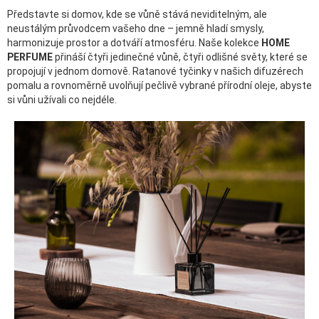
Představte si domov, kde se vůně stává neviditelným, ale
neustálým průvodcem vašeho dne – jemně hladí smysly,
harmonizuje prostor a dotváří atmosféru. Naše kolekce
HOME
PERFUME
přináší čtyři jedinečné vůně, čtyři odlišné světy, které se
propojují v jednom domově. Ratanové tyčinky v našich difuzérech
pomalu a rovnoměrně uvolňují pečlivě vybrané přírodní oleje, abyste
si vůni užívali co nejdéle.