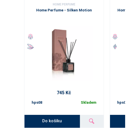
HOME PERFUME
Home Perfume - Silken Motion
Home 
745 Kč
hps08
Skladem
hps09
Do košíku