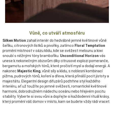
Vůně, co utváří atmosféru
Silken Motion
zahalí interiér do hedvábně jemné květinové vůně
šeříku, citronových lístků a pivoňky, zatímco
Floral Temptation
promění místnost v oázu klidu, kde se svěžest melounu a kiwi
snoubí s něžnými tóny bramboříku.
Unconditional Horizon
vás
unese k nekonečným obzorům díky citrusové explozi pomeranče,
bergamotu a mořských tónů, které pročistí mysl a dodají energii. A
nakonec
Majestic King
, vůně síly a klidu, s noblesní kombinací
pižma, pudrových tónů, koření a dřeva, která přináší pocit jistoty a
majestátu. Elegantní design difuzérů podtrhne styl každého
interiéru, ať už toužíte po jemné svěžesti, romantické květinové
harmonii, dobrodružném nádechu oceánu nebo hřejivém pocitu
stability. Vyberte si svou vůni a dopřejte si každodenní rituál krásy,
který promění váš domov v místo, kam se budete vždy rádi vracet.