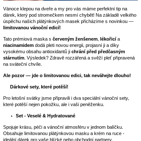
Vánoce klepou na dveře a my pro vás máme perfektní tip na 
dárek, který pod stromečkem nesmí chybět! Na základě velkého 
úspěchu našich plátýnkových masek přicházíme s novinkou — 
limitovanou vánoční edicí!
Tato prémiová maska s 
červeným ženšenem
,
 lékořicí
 a 
niacinamidem
 dodá pleti novou energii, projasní ji a díky 
vysokému obsahu antioxidantů ji 
chrání před předčasným 
stárnutím
. Výsledek? Zdravě rozzářená a svěží pleť připravená 
na sváteční chvíle.
Ale pozor — jde o limitovanou edici, tak neváhejte dlouho!
 Dárkové sety, které potěší!
Pro letošní svátky jsme připravili i dva speciální vánoční sety, 
které potěší nejen pokožku, ale i vaši peněženku.
Set - Veselé & Hydratované 
Spojuje krásu, péči a vánoční atmosféru v jednom balíčku. 
Obsahuje limitovanou plátýnkovou masku a krém na ruce - 
ideální dárek pro vaše blízké nebo obchodní partnery.