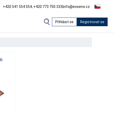
+420 541 554 554, +420 773 750 333
|
info@essens.cz
Přihlásit se
Registrovat se
€)