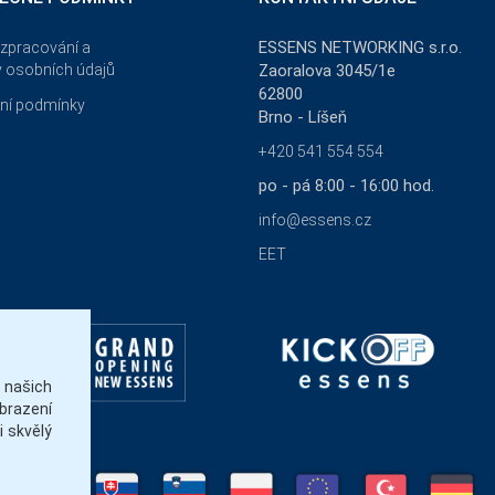
ESSENS NETWORKING s.r.o.
zpracování a
 osobních údajů
Zaoralova 3045/1e
62800
ní podmínky
Brno - Líšeň
+420 541 554 554
po - pá 8:00 - 16:00 hod.
info@essens.cz
EET
našich
brazení
 skvělý