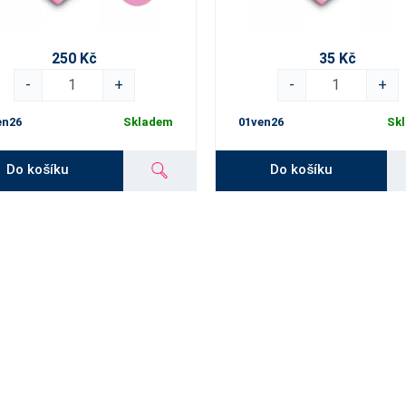
250 Kč
35 Kč
-
+
-
+
en26
Skladem
01ven26
Sk
Do košíku
Do košíku