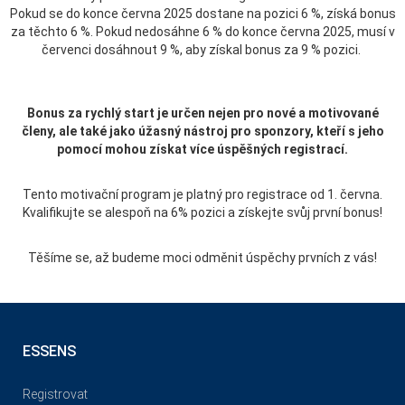
Pokud se do konce června 2025 dostane na pozici 6 %, získá bonus
za těchto 6 %. Pokud nedosáhne 6 % do konce června 2025, musí v
červenci dosáhnout 9 %, aby získal bonus za 9 % pozici.
Bonus za rychlý start je určen nejen pro nové a motivované
členy, ale také jako úžasný nástroj pro sponzory, kteří s jeho
pomocí mohou získat více úspěšných registrací.
Tento motivační program je platný pro registrace od 1. června.
Kvalifikujte se alespoň na 6% pozici a získejte svůj první bonus!
Těšíme se, až budeme moci odměnit úspěchy prvních z vás!
ESSENS
Registrovat