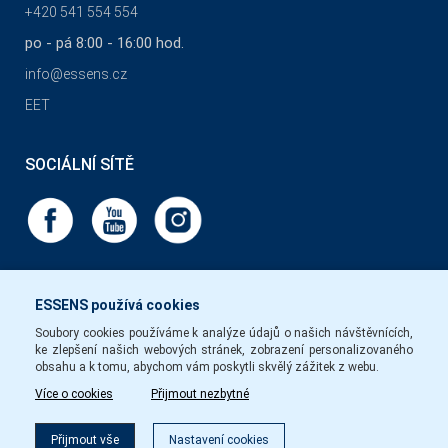
+420 541 554 554
po - pá 8:00 - 16:00 hod.
info@essens.cz
EET
SOCIÁLNÍ SÍTĚ
ESSENS používá cookies
Soubory cookies používáme k analýze údajů o našich návštěvnících,
ke zlepšení našich webových stránek, zobrazení personalizovaného
obsahu a k tomu, abychom vám poskytli skvělý zážitek z webu.
Více o cookies
Přijmout nezbytné
Filtr
Přijmout vše
Nastavení cookies