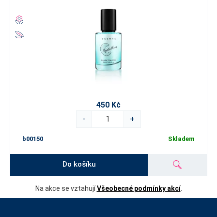
450 Kč
-
+
b00150
Skladem
Do košíku
Na akce se vztahují
Všeobecné podmínky akcí
.