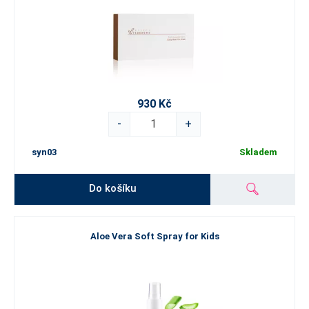
930 Kč
-
+
syn03
Skladem
Do košíku
Aloe Vera Soft Spray for Kids