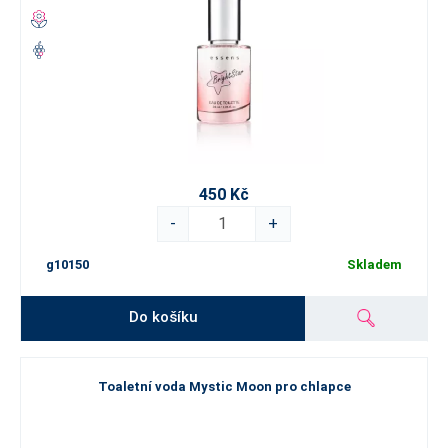
450 Kč
-
+
g10150
Skladem
Do košíku
Toaletní voda Mystic Moon pro chlapce