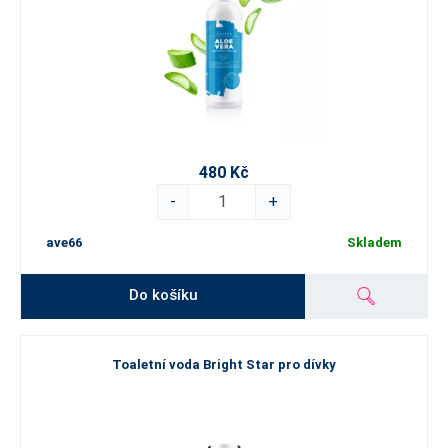
480 Kč
-
+
ave66
Skladem
Do košíku
Toaletní voda Bright Star pro dívky