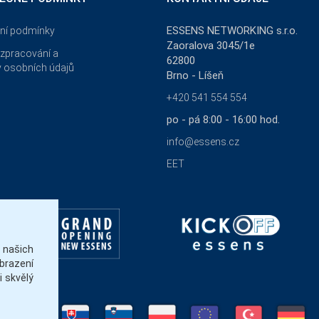
ESSENS NETWORKING s.r.o.
ní podmínky
Zaoralova 3045/1e
zpracování a
62800
 osobních údajů
Brno - Líšeň
+420 541 554 554
po - pá 8:00 - 16:00 hod.
info@essens.cz
EET
našich
brazení
 skvělý