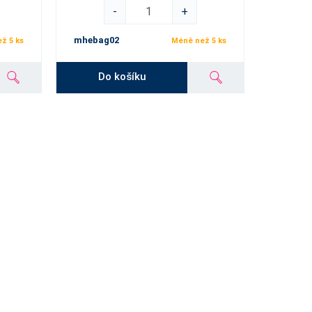
-
+
mhebag02
ž 5 ks
Méně než 5 ks
Do košíku