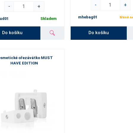
-
+
-
+
mhebag01
Méně ne
ud01
Skladem
Do košíku
Do košíku
osmetické ořezávátko MUST
HAVE EDITION