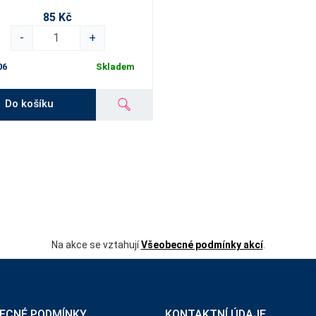
85 Kč
-
+
06
Skladem
Do košíku
Na akce se vztahují
Všeobecné podmínky akcí
.
ECNÉ PODMÍNKY
KONTAKTNÍ ÚDAJE