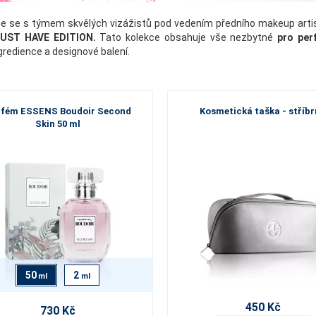
sme se s týmem skvělých vizážistů pod vedením předního makeup artist
MUST HAVE EDITION.
Tato kolekce obsahuje vše nezbytné
pro per
ngredience a designové balení.
rfém ESSENS Boudoir Second
Kosmetická taška - stříb
Skin 50 ml
50
2
ml
ml
450 Kč
730 Kč