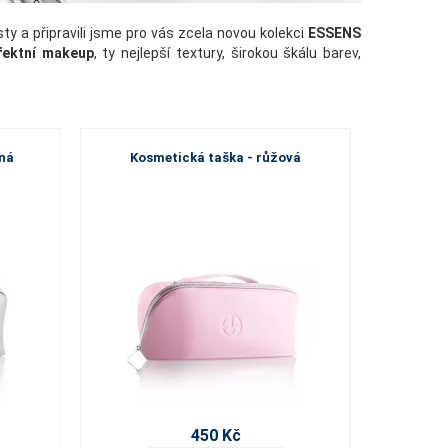
y a připravili jsme pro vás zcela novou kolekci
ESSENS
fektní makeup
, ty nejlepší textury, širokou škálu barev,
rná
Kosmetická taška - růžová
450 Kč