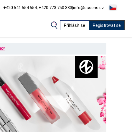
+420 541 554 554, +420 773 750 333
|
info@essens.cz
Přihlásit se
Registrovat se
ŇKY