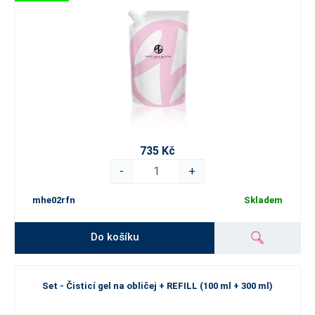
735 Kč
-
+
mhe02rfn
Skladem
Do košíku
Set - Čisticí gel na obličej + REFILL (100 ml + 300 ml)