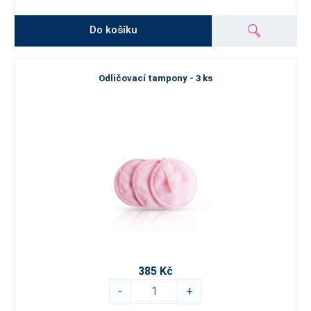
Do košíku
Odličovací tampony - 3 ks
385 Kč
-
+