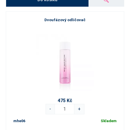
Dvoufázový odličovač
475 Kč
-
+
mhe06
Skladem