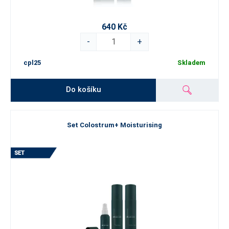
640 Kč
-
+
cpl25
Skladem
Do košíku
Set Colostrum+ Moisturising