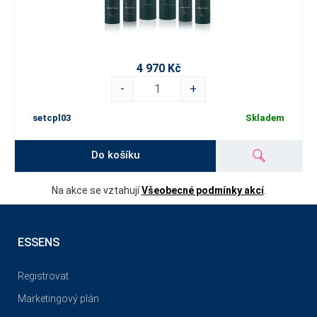
4 970 Kč
-
+
setcpl03
Skladem
Do košíku
Na akce se vztahují
Všeobecné podmínky akcí
.
ESSENS
Registrovat
Marketingový plán