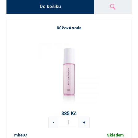
Do košíku
Růžová voda
385 Kč
-
+
mhe07
Skladem