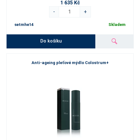
1 635 Kč
-
+
setmhe14
Skladem
Do košíku
Anti-ageing pleťové mýdlo Colostrum+