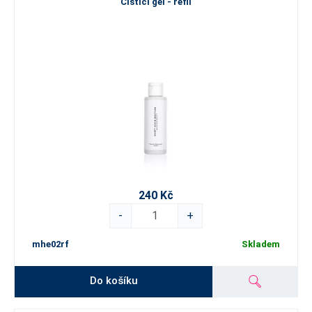
Čisticí gel - refil
240 Kč
-
+
mhe02rf
Skladem
Do košíku