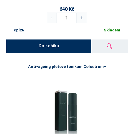
640 Kč
-
+
cpl26
Skladem
Do košíku
Anti-ageing pleťové tonikum Colostrum+