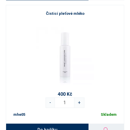
Čisticí pleťové mléko
400 Kč
-
+
mhe05
Skladem
Do košíku