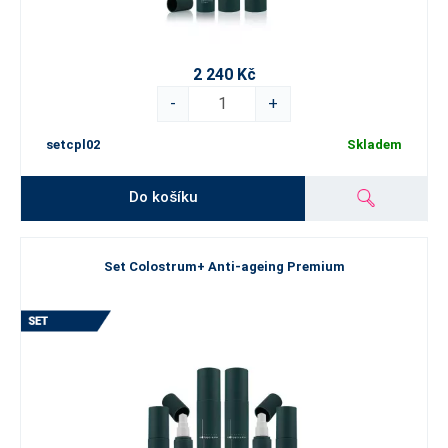
2 240 Kč
-
+
setcpl02
Skladem
Do košíku
Set Colostrum+ Anti-ageing Premium