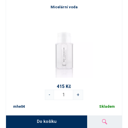
Micelární voda
415 Kč
-
+
mhe04
Skladem
Do košíku