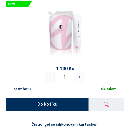
1 100 Kč
-
+
setmhe17
Skladem
Do košíku
Čisticí gel se silikonovým kartáčkem