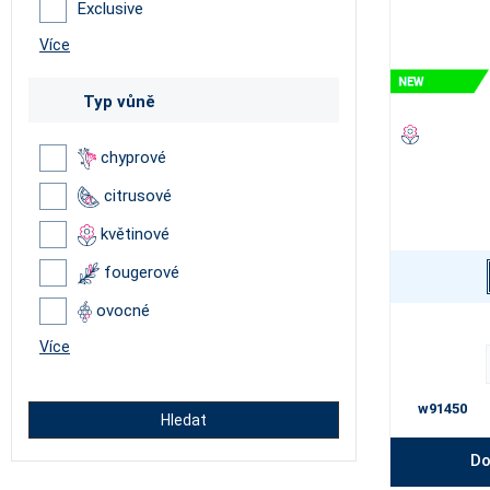
Exclusive
Více
Typ vůně
chyprové
citrusové
květinové
fougerové
ovocné
Více
w91450
Hledat
Do