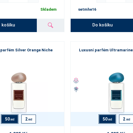
Skladem
setmhe16
 košíku
Do košíku
 parfém Silver Orange Niche
Luxusní parfém Ultramarine
50
2
50
2
ml
ml
ml
ml