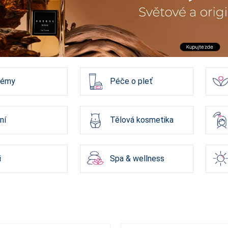
fémy
Péče o pleť
ní
Tělová kosmetika
i
Spa & wellness