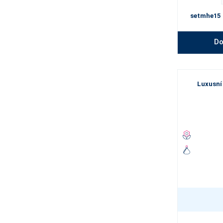
setmhe15
Do
Luxusní