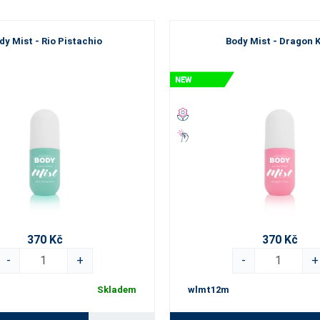
dy Mist - Rio Pistachio
Body Mist - Dragon K
370 Kč
370 Kč
-
+
-
+
Skladem
wlmt12m