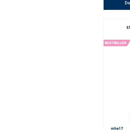
Do
E
mhe17