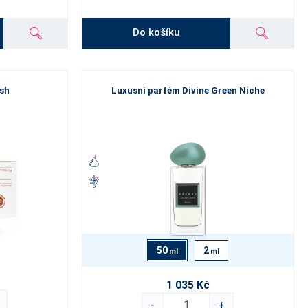
Do košíku
ish
Luxusní parfém Divine Green Niche
50
2
ml
ml
1 035 Kč
-
+