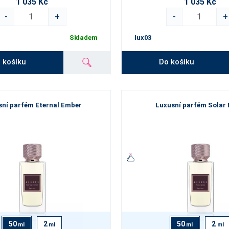
1 035 Kč
1 035 Kč
-
+
-
+
Skladem
lux03
 košíku
Do košíku
sní parfém Eternal Ember
Luxusní parfém Solar 
50
2
50
2
ml
ml
ml
ml