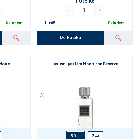
1 035 Kč
-
+
Skladem
lux05
Skladem
Do košíku
Noire
Luxusní parfém Nocturne Reserve
50
2
ml
ml