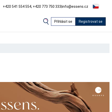
+420 541 554 554, +420 773 750 333
|
info@essens.cz
Přihlásit se
Registrovat se