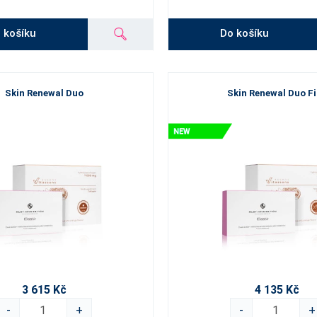
 košíku
Do košíku
Skin Renewal Duo
Skin Renewal Duo F
3 615 Kč
4 135 Kč
-
+
-
+