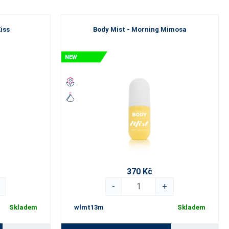
iss
Body Mist - Morning Mimosa
370 Kč
-
+
Skladem
wlmt13m
Skladem