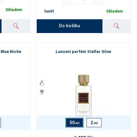
Skladem
lux01
Skladem
Do košíku
 Blue Niche
Luxusní parfém Stellar Glow
50
2
ml
ml