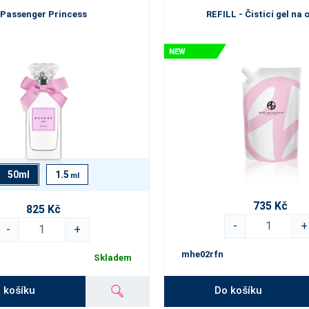
Passenger Princess
REFILL - Čisticí gel na 
50ml
1.5
ml
735 Kč
825 Kč
-
+
-
+
mhe02rfn
Skladem
Do košíku
 košíku