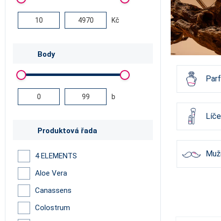
Kč
Body
Par
b
Líče
Produktová řada
Muž
4 ELEMENTS
Aloe Vera
Canassens
Colostrum