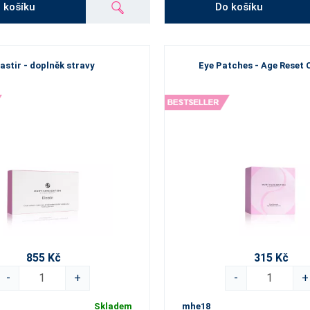
 košíku
Do košíku
lastir - doplněk stravy
Eye Patches - Age Reset
855 Kč
315 Kč
-
+
-
+
Skladem
mhe18