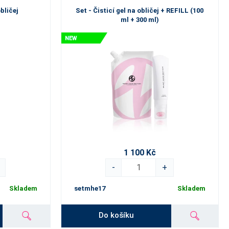
obličej
Set - Čisticí gel na obličej + REFILL (100
ml + 300 ml)
1 100 Kč
-
+
Skladem
setmhe17
Skladem
Do košíku