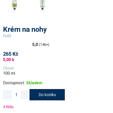
Krém na nohy
fc01
5,0
(146×)
265 Kč
5,00 b
Obsah
100 ml
Dostupnost:
Skladem
Do košíku
4 968
x