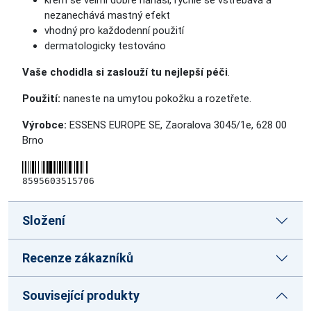
krém se velmi dobře nanáší, rychle se vstřebává a
nezanechává mastný efekt
vhodný pro každodenní použití
dermatologicky testováno
Vaše chodidla si zaslouží tu nejlepší péči
.
Použití:
naneste na umytou pokožku a rozetřete.
Výrobce:
ESSENS EUROPE SE, Zaoralova 3045/1e, 628 00
Brno
8595603515706
Složení
Recenze zákazníků
Související produkty