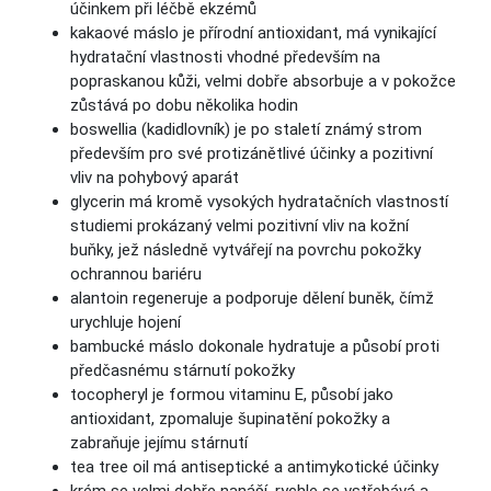
účinkem při léčbě ekzémů
kakaové máslo je přírodní antioxidant, má vynikající
hydratační vlastnosti vhodné především na
popraskanou kůži, velmi dobře absorbuje a v pokožce
zůstává po dobu několika hodin
boswellia (kadidlovník) je po staletí známý strom
především pro své protizánětlivé účinky a pozitivní
vliv na pohybový aparát
glycerin má kromě vysokých hydratačních vlastností
studiemi prokázaný velmi pozitivní vliv na kožní
buňky, jež následně vytvářejí na povrchu pokožky
ochrannou bariéru
alantoin regeneruje a podporuje dělení buněk, čímž
urychluje hojení
bambucké máslo dokonale hydratuje a působí proti
předčasnému stárnutí pokožky
tocopheryl je formou vitaminu E, působí jako
antioxidant, zpomaluje šupinatění pokožky a
zabraňuje jejímu stárnutí
tea tree oil má antiseptické a antimykotické účinky