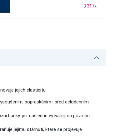
3 317
x
vuje jejich elasticitu.
d vysoušením, popraskáním i před celodenním
žní buňky, jež následně vytvářejí na povrchu
ňuje jejímu stárnutí, které se projevuje