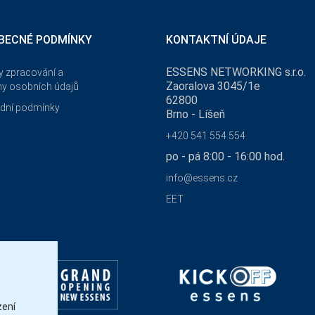
BECNÉ PODMÍNKY
KONTAKTNÍ ÚDAJE
ESSENS NETWORKING s.r.o.
 zpracování a
Zaoralova 3045/1e
y osobních údajů
62800
dní podmínky
Brno - Líšeň
+420 541 554 554
po - pá 8:00 - 16:00 hod.
info@essens.cz
EET
zení