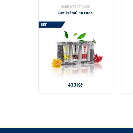
HAND & FOOT CARE
Set krémů na ruce
430 Kč