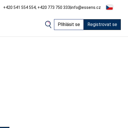
+420 541 554 554, +420 773 750 333
|
info@essens.cz
Přihlásit se
Registrovat se