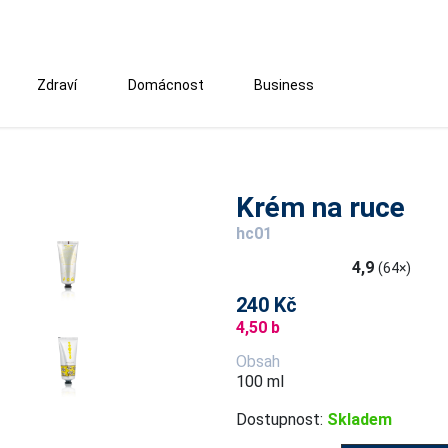
Zdraví
Domácnost
Business
Krém na ruce
hc01
4,9
(64×)
240 Kč
4,50 b
Obsah
100 ml
Dostupnost:
Skladem