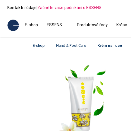
Kontaktní údaje
|
Začněte vaše podnikání s ESSENS
E-shop
ESSENS
Produktové řady
Krása
E-shop
Hand & Foot Care
Krém na ruce