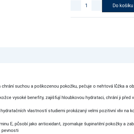
Do košíku
 chrání suchou a poškozenou pokožku, pečuje o nehtová lůžka a obno
kožce vysoké benefity, zajišťují hloubkovou hydrataci, chrání ji pře
hydratačních vlastností studiemi prokázaný velmi pozitivní vliv na ko
nu E, působí jako antioxidant, zpomaluje šupinatění pokožky a zabra
 pevnosti