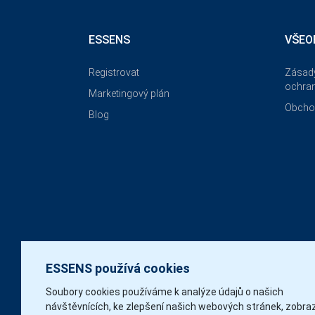
ESSENS
VŠEO
Registrovat
Zásady
ochran
Marketingový plán
Obcho
Blog
ESSENS používá cookies
Soubory cookies používáme k analýze údajů o našich
návštěvnících, ke zlepšení našich webových stránek, zobra