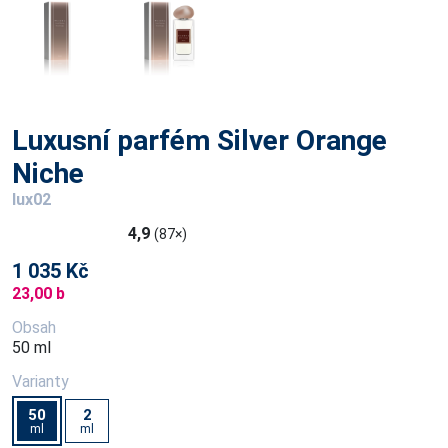
Luxusní parfém Silver Orange
Niche
lux02
4,9
(87×)
1 035 Kč
23,00 b
Obsah
50 ml
Varianty
50
2
ml
ml