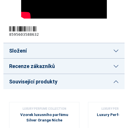
8595603588632
Složení
Recenze zákazníků
Související produkty
LUXURY PERFUME COLLECTION
LUXURY PERFUME 
Vzorek luxusního parfému
Luxury Perfume 
Silver Orange Niche