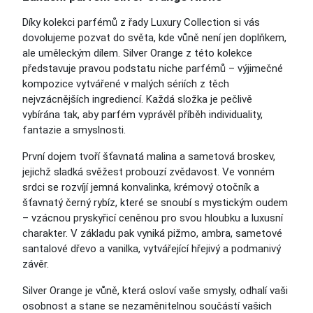
Díky kolekci parfémů z řady Luxury Collection si vás
dovolujeme pozvat do světa, kde vůně není jen doplňkem,
ale uměleckým dílem. Silver Orange z této kolekce
představuje pravou podstatu niche parfémů – výjimečné
kompozice vytvářené v malých sériích z těch
nejvzácnějších ingrediencí. Každá složka je pečlivě
vybírána tak, aby parfém vyprávěl příběh individuality,
fantazie a smyslnosti.
První dojem tvoří šťavnatá malina a sametová broskev,
jejichž sladká svěžest probouzí zvědavost. Ve vonném
srdci se rozvíjí jemná konvalinka, krémový otočník a
šťavnatý černý rybíz, které se snoubí s mystickým oudem
– vzácnou pryskyřicí ceněnou pro svou hloubku a luxusní
charakter. V základu pak vyniká pižmo, ambra, sametové
santalové dřevo a vanilka, vytvářející hřejivý a podmanivý
závěr.
Silver Orange je vůně, která osloví vaše smysly, odhalí vaši
osobnost a stane se nezaměnitelnou součástí vašich