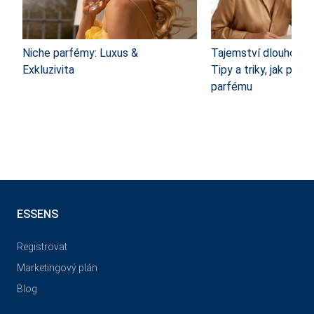
Niche parfémy: Luxus &
Tajemství dlouhotrvaj
Exkluzivita
Tipy a triky, jak prodl
parfému
ESSENS
Registrovat
Marketingový plán
Blog