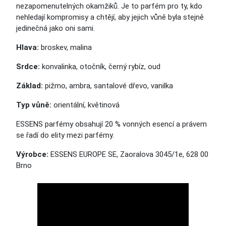
nezapomenutelných okamžiků. Je to parfém pro ty, kdo
nehledají kompromisy a chtějí, aby jejich vůně byla stejně
jedinečná jako oni sami.
Hlava:
broskev, malina
Srdce:
konvalinka, otočník, černý rybíz, oud
Základ:
pižmo, ambra, santalové dřevo, vanilka
Typ vůně:
orientální, květinová
ESSENS parfémy obsahují 20 % vonných esencí a právem
se řadí
do elity
mezi parfémy.
Výrobce:
ESSENS EUROPE SE, Zaoralova 3045/1e, 628 00
Brno