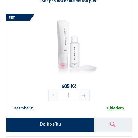
Set pro dokonale čistou pleť
605 Kč
-
+
setmhe12
Skladem
Do košíku