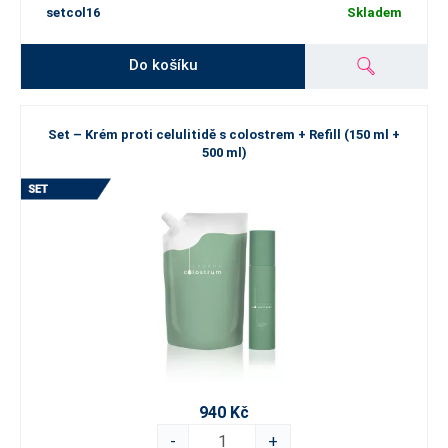
setcol16
Skladem
Do košíku
Set – Krém proti celulitidě s colostrem + Refill (150 ml +
500 ml)
940 Kč
-
+