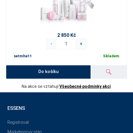
2 850 Kč
-
+
setmhe11
Skladem
Do košíku
Na akce se vztahují
Všeobecné podmínky akcí
.
ESSENS
Registrovat
Marketingový plán