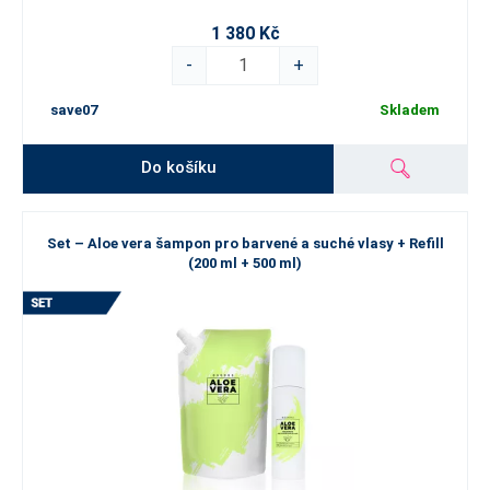
1 380 Kč
-
+
save07
Skladem
Do košíku
Set – Aloe vera šampon pro barvené a suché vlasy + Refill
(200 ml + 500 ml)