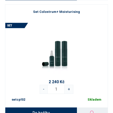
Set Colostrum+ Moisturising
2 240 Kč
-
+
setcpl02
Skladem
Do košíku