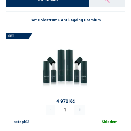
Set Colostrum+ Anti-ageing Premium
4 970 Kč
-
+
setcpl03
Skladem