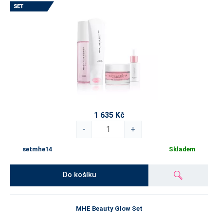
1 635 Kč
-
+
setmhe14
Skladem
Do košíku
MHE Beauty Glow Set