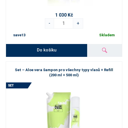
1 030 Kč
-
+
save13
Skladem
Do košíku
Set – Aloe vera šampon pro všechny typy vlasů + Refill
(200 ml + 500 ml)