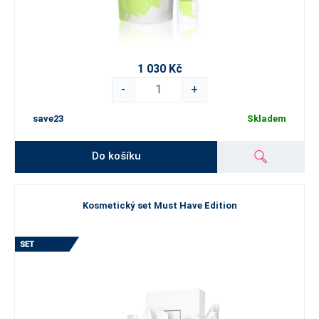
1 030 Kč
-
+
save23
Skladem
Do košíku
Kosmetický set Must Have Edition