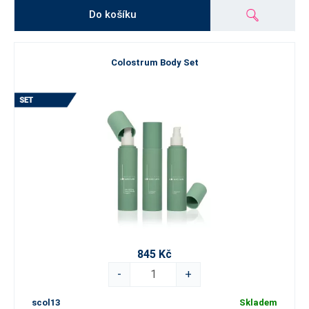
Do košíku
Colostrum Body Set
845 Kč
-
+
scol13
Skladem