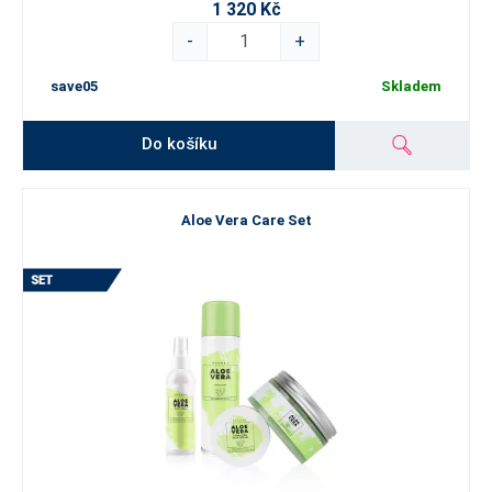
1 320 Kč
-
+
save05
Skladem
Do košíku
Aloe Vera Care Set