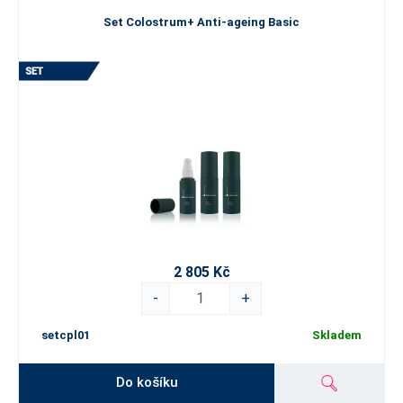
Set Colostrum+ Anti-ageing Basic
2 805 Kč
-
+
setcpl01
Skladem
Do košíku