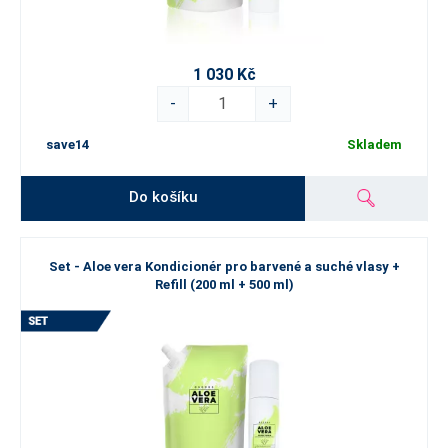
1 030 Kč
-
+
save14
Skladem
Do košíku
Set - Aloe vera Kondicionér pro barvené a suché vlasy +
Refill (200 ml + 500 ml)