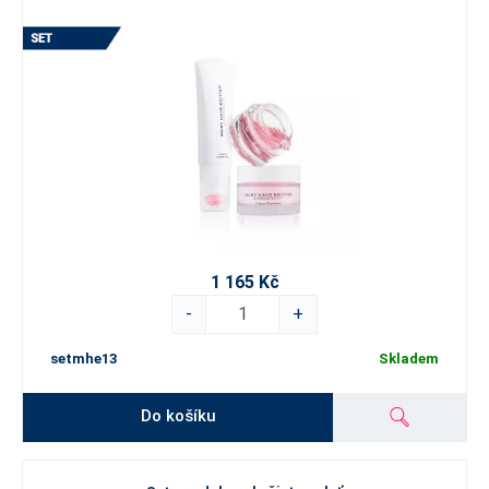
1 165 Kč
-
+
setmhe13
Skladem
Do košíku