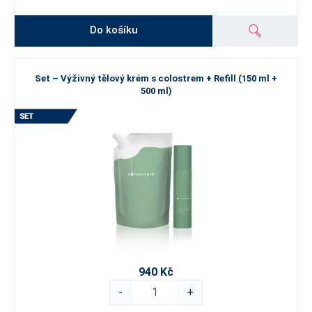
Do košíku
Set – Výživný tělový krém s colostrem + Refill (150 ml +
500 ml)
940 Kč
-
+