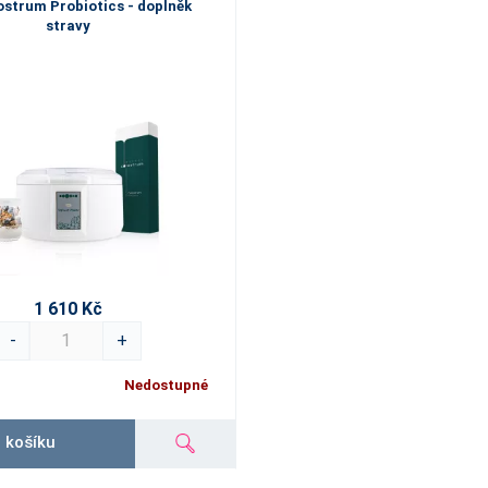
ostrum Probiotics - doplněk
stravy
1 610 Kč
-
+
Nedostupné
 košíku