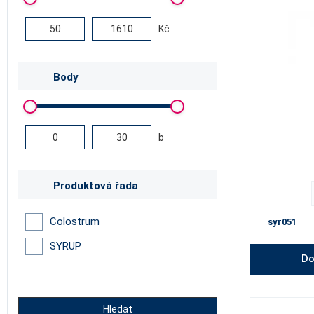
Kč
Body
b
Produktová řada
Colostrum
syr051
SYRUP
Do
Hledat