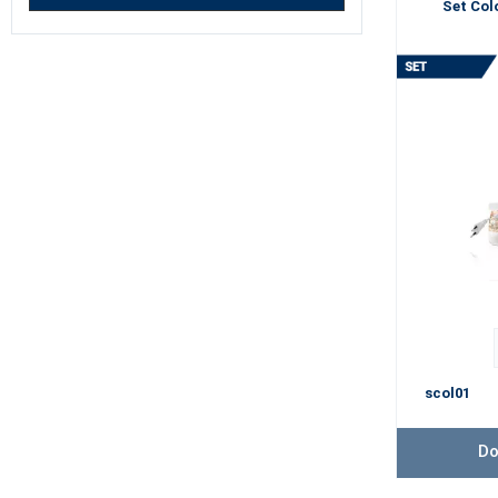
Set Col
scol01
Do