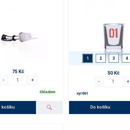
1
2
3
4
75 Kč
50 Kč
-
+
-
+
Skladem
syr061
 košíku
Do košíku