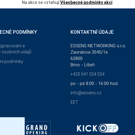
Na akce se vztahují
Všeobecné podmínky akcí
.
ECNÉ PODMÍNKY
KONTAKTNÍ ÚDAJE
ESSENS NETWORKING s.r.o.
zpracování a
 osobních údajů
Zaoralova 3045/1e
62800
ní podmínky
Brno - Líšeň
+420 541 554 554
po - pá 8:00 - 16:00 hod.
info@essens.cz
EET