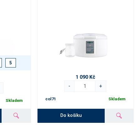
5
1 090 Kč
-
+
col71
Skladem
Skladem
Do košíku