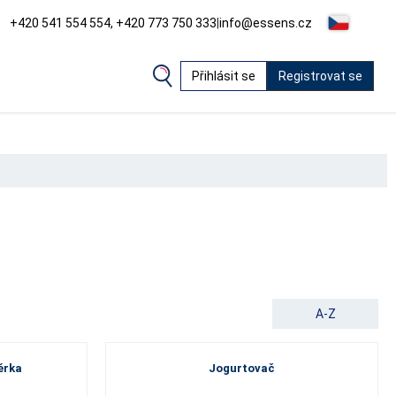
+420 541 554 554, +420 773 750 333
|
info@essens.cz
Přihlásit se
Registrovat se
A-Z
ěrka
Jogurtovač