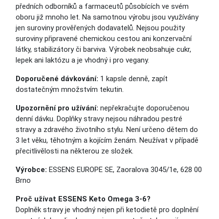
předních odborníků a farmaceutů působících ve svém
oboru již mnoho let. Na samotnou výrobu jsou využívány
jen suroviny prověřených dodavatelů. Nejsou použity
suroviny připravené chemickou cestou ani konzervační
látky, stabilizátory či barviva. Výrobek neobsahuje cukr,
lepek ani laktózu a je vhodný i pro vegany.
Doporučené dávkování:
1 kapsle denně, zapít
dostatečným množstvím tekutin.
Upozornění pro užívání:
nepřekračujte doporučenou
denní dávku. Doplňky stravy nejsou náhradou pestré
stravy a zdravého životního stylu. Není určeno dětem do
3 let věku, těhotným a kojícím ženám
.
Neužívat v případě
přecitlivělosti na některou ze složek.
Výrobce:
ESSENS EUROPE SE, Zaoralova 3045/1e, 628 00
Brno
Proč užívat ESSENS Keto Omega 3-6?
Doplněk stravy je vhodný nejen při ketodietě pro doplnění