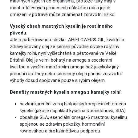
mastných kyselin do organismu, protože tuky mají v
mnoha tělesných procesech důležitou roli a jejich
omezení v potravě může znamenat zdravotní riziko.
Vysoký obsah mastných kyselin je rostlinného
původu.
Jde o patentovanou složku AHIFLOWER® OIL, kvalitní a
zdravý lisovaný olej ze semen původně divoké rostliny
kamejky rolní, nyní vyšlechtěné a pěstované ve Velké
Británii. Olej je velmi bohatý na omega s excelentní
kvalitou a vyšším množstvím omega než jakýkoliv jiný
přírodní rostlinný nebo semenný olej a přináší zdravotní
výhody dosud spojované pouze s rybím olejem.
Benefity mastných kyselin omega z kamejky rolní:
bezkonkurenční zdroj biologicky komplexních omega
kyselin (jako je například kyselina stearidonová, SDA)
obsahuje GLA, esenciální omega-6 mastnou kyselinu
spojenou se zdravím pokožky, hormonální
rovnováhou a protizánětlivou podporou