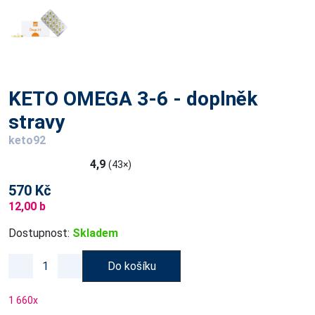
KETO OMEGA 3-6 - doplněk
stravy
keto92
4,9
(43×)
570 Kč
12,00 b
Dostupnost:
Skladem
Do košíku
1 660
x