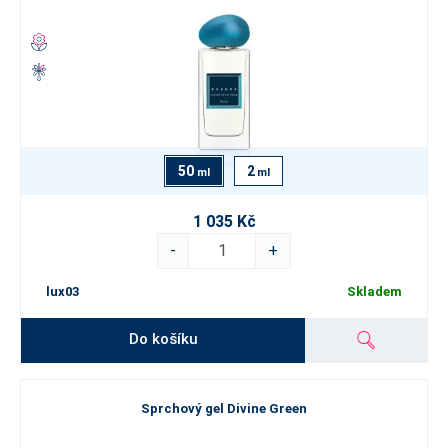
50
2
ml
ml
1 035 Kč
-
+
lux03
Skladem
Do košíku
Sprchový gel Divine Green