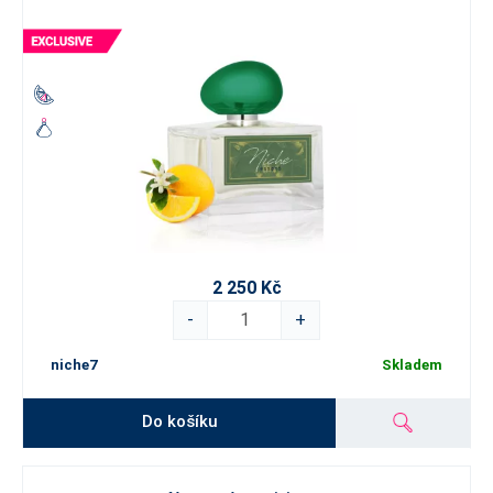
2 250 Kč
-
+
niche7
Skladem
Do košíku