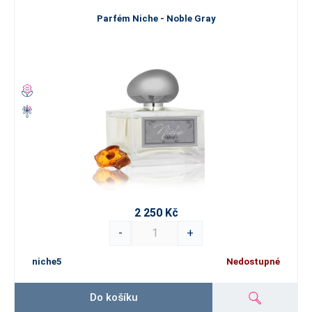
Parfém Niche - Noble Gray
2 250 Kč
-
+
niche5
Nedostupné
Do košíku