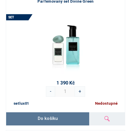
Parfémovaný set Divine Green
1 390 Kč
-
+
setlux01
Nedostupné
Do košíku