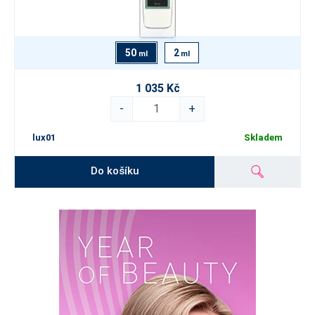
svět vzpomínek a unesou vás na vonném oblaku vlastní fantazie.
50
2
ml
ml
1 035 Kč
-
+
lux01
Skladem
Do košíku