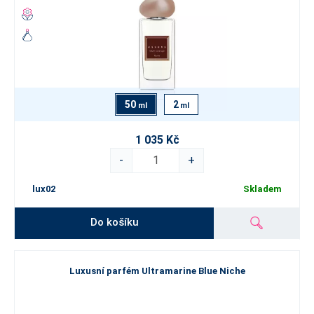
50
2
ml
ml
1 035 Kč
-
+
lux02
Skladem
Do košíku
Luxusní parfém Ultramarine Blue Niche