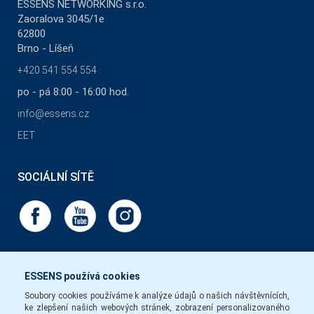
ESSENS NETWORKING s.r.o.
Zaoralova 3045/1e
62800
Brno - Líšeň
+420 541 554 554
po - pá 8:00 - 16:00 hod.
info@essens.cz
EET
SOCIÁLNÍ SÍTĚ
ESSENS používá cookies
Soubory cookies používáme k analýze údajů o našich návštěvnících,
ke zlepšení našich webových stránek, zobrazení personalizovaného