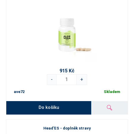
915 Kč
-
+
ave72
Skladem
Do košíku
Head'ES - doplněk stravy