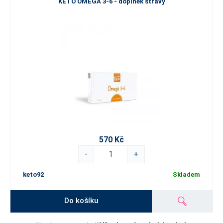
KETO OMEGA 3-6 - doplněk stravy
570 Kč
-
+
keto92
Skladem
Do košíku