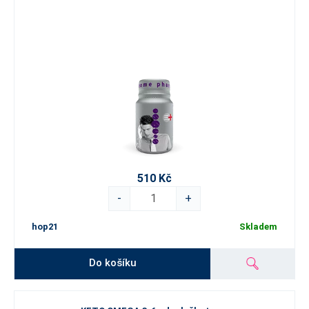
510 Kč
-
+
hop21
Skladem
Do košíku