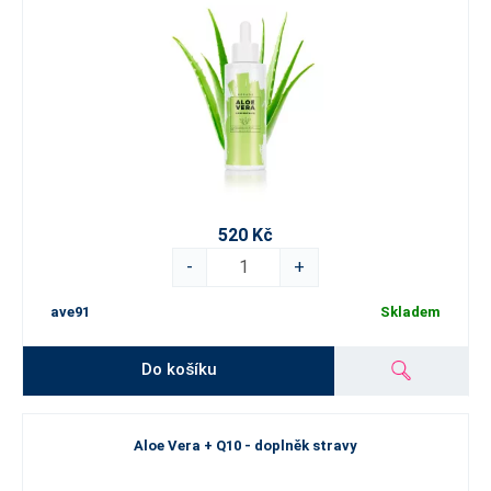
520 Kč
-
+
ave91
Skladem
Do košíku
Aloe Vera + Q10 - doplněk stravy