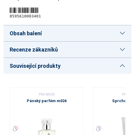
8595610003401
Obsah balení
Recenze zákazníků
Související produkty
PRO MUŽE
PRO MU
Pánský parfém m024
Sprchový g