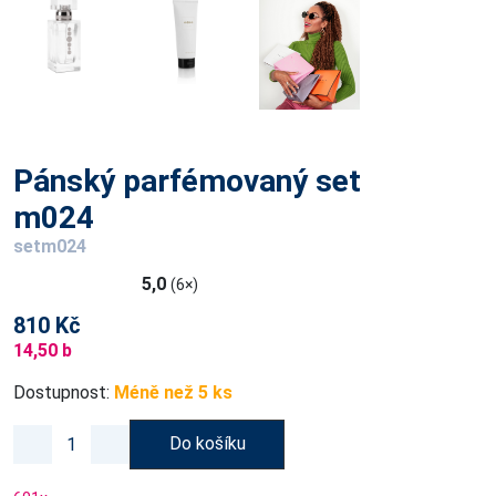
Pánský parfémovaný set
m024
setm024
5,0
(6×)
810 Kč
14,50 b
Dostupnost:
Méně než 5 ks
Do košíku