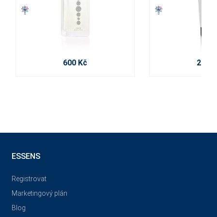
600 Kč
210 K
ESSENS
Registrovat
Marketingový plán
Blog