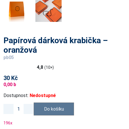
Papírová dárková krabička –
oranžová
pb05
4,8
(10×)
30 Kč
0,00 b
Dostupnost:
Nedostupné
Do košíku
196
x