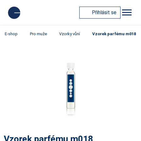
Přihlásit se
E-shop
Pro muže
Vzorky vůní
Vzorek parfému m018
Vzorek parfému m018