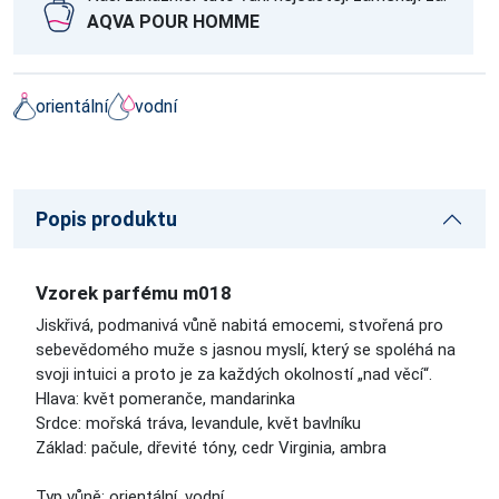
AQVA POUR HOMME
orientální
vodní
Popis produktu
Vzorek parfému m018
Jiskřivá, podmanivá vůně nabitá emocemi, stvořená pro
sebevědomého muže s jasnou myslí, který se spoléhá na
svoji intuici a proto je za každých okolností „nad věcí“.
Hlava: květ pomeranče, mandarinka
Srdce: mořská tráva, levandule, květ bavlníku
Základ: pačule, dřevité tóny, cedr Virginia, ambra
Typ vůně: orientální, vodní