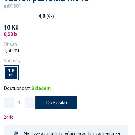
m01801
4,8
(6×)
10 Kč
0,00 b
Obsah
1,50 ml
Varianty
1.5
ml
Dostupnost:
Skladem
Do košíku
244
x
Naši zákazníci tuto vůni nejčastěji zaměňují za: