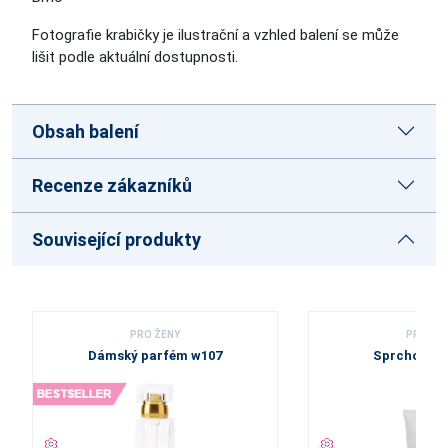
Fotografie krabičky je ilustrační a vzhled balení se může
lišit podle aktuální dostupnosti.
Obsah balení
Recenze zákazníků
Související produkty
PRO ŽENY
PRO ŽE
Dámský parfém w107
Sprchový g