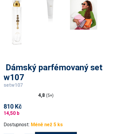
Dámský parfémovaný set
w107
setw107
4,8
(5×)
810 Kč
14,50 b
Dostupnost:
Méně než 5 ks