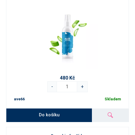
480 Kč
-
+
ave66
Skladem
Do košíku