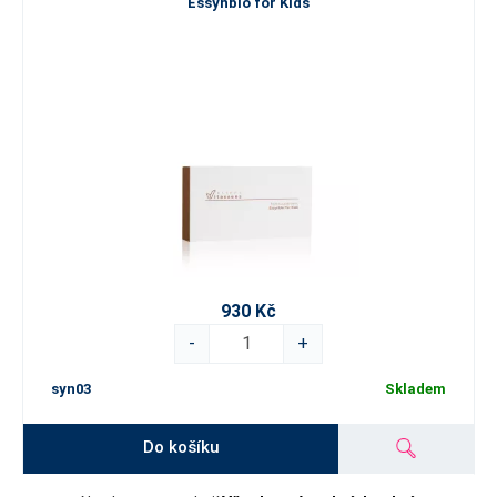
Essynbio for Kids
930 Kč
-
+
syn03
Skladem
Do košíku