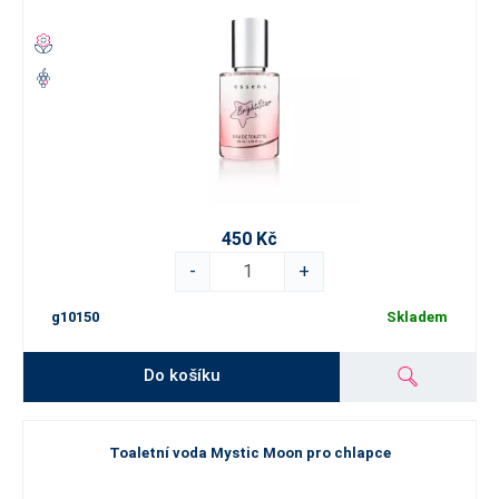
450 Kč
-
+
g10150
Skladem
Do košíku
Toaletní voda Mystic Moon pro chlapce