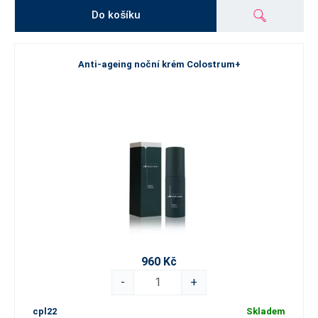
Do košíku
Anti-ageing noční krém Colostrum+
960 Kč
-
+
cpl22
Skladem