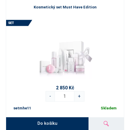
Kosmetický set Must Have Edition
2 850 Kč
-
+
setmhe11
Skladem
Do košíku