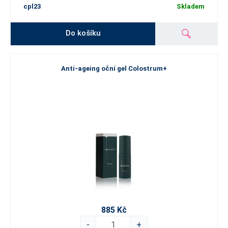
cpl23
Skladem
Do košíku
Anti-ageing oční gel Colostrum+
885 Kč
-
+