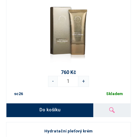
760 Kč
-
+
sc26
Skladem
Do košíku
Hydratační pleťový krém