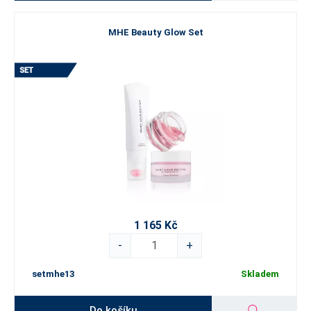
MHE Beauty Glow Set
1 165 Kč
-
+
setmhe13
Skladem
Do košíku