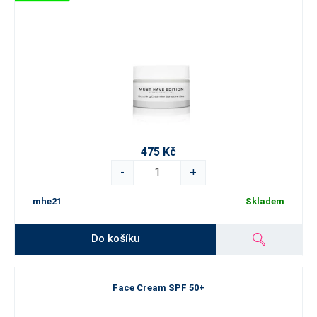
475 Kč
-
+
mhe21
Skladem
Do košíku
Face Cream SPF 50+