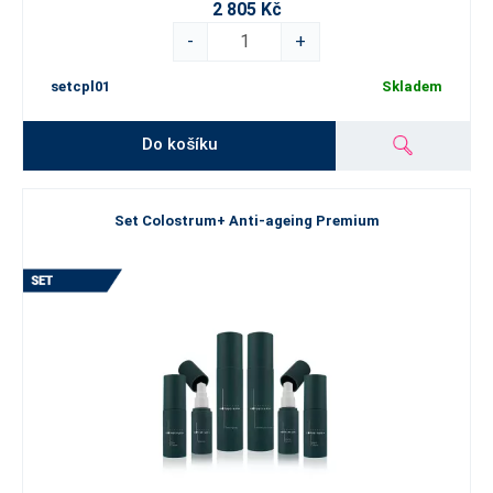
2 805 Kč
-
+
setcpl01
Skladem
Do košíku
Set Colostrum+ Anti-ageing Premium