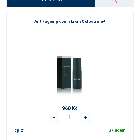
Anti-ageing denní krém Colostrum+
960 Kč
-
+
cpl21
Skladem