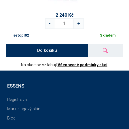
2 240 Kč
-
+
setcpl02
Skladem
Do košíku
Na akce se vztahují
Všeobecné podmínky akcí
.
ESSENS
Registrovat
Marketingový plán
Blog