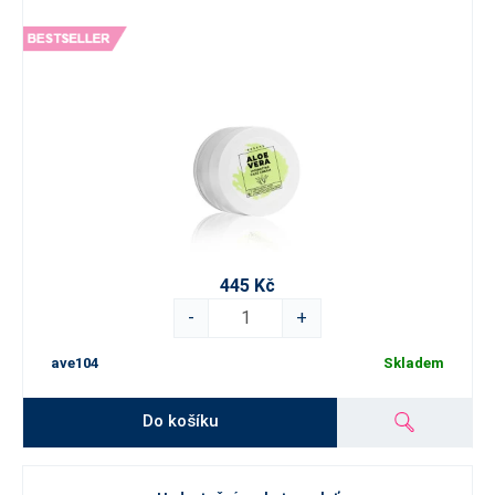
445 Kč
-
+
ave104
Skladem
Do košíku