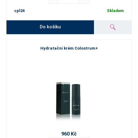
cpl24
Skladem
Do košíku
Hydratační krém Colostrum+
960 Kč