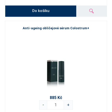
Do košíku
Anti-ageing obličejové sérum Colostrum+
885 Kč
-
+