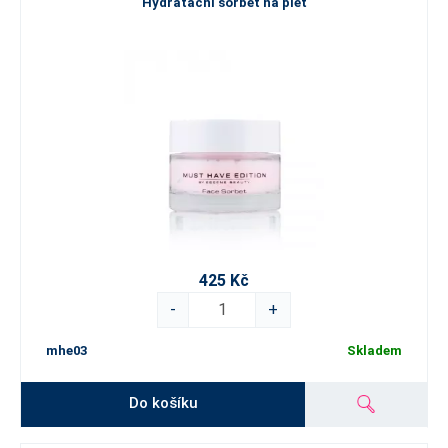
Hydratační sorbet na pleť
425 Kč
-
+
mhe03
Skladem
Do košíku