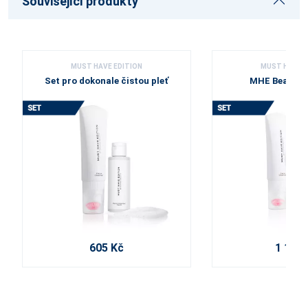
Související produkty
MUST HAVE EDITION
MUST HAVE E
Set pro dokonale čistou pleť
MHE Beauty 
605 Kč
1 165 