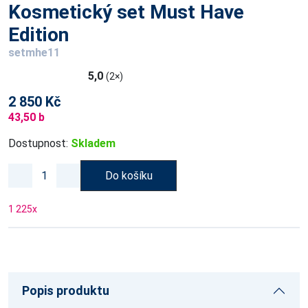
Kosmetický set Must Have
Edition
setmhe11
5,0
(2×)
2 850 Kč
43,50 b
Dostupnost:
Skladem
Do košíku
1 225
x
Popis produktu