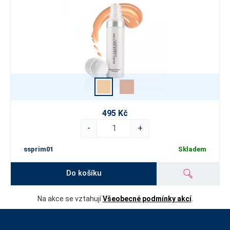
495 Kč
-
+
ssprim01
Skladem
Do košíku
Na akce se vztahují
Všeobecné podmínky akcí
.