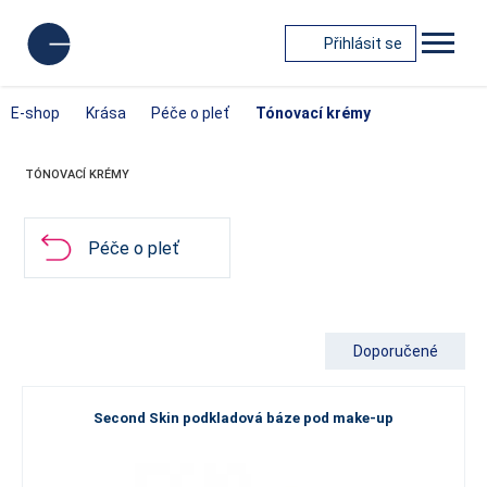
Přihlásit se
E-shop
Krása
Péče o pleť
Tónovací krémy
TÓNOVACÍ KRÉMY
Péče o pleť
Doporučené
Second Skin podkladová báze pod make-up