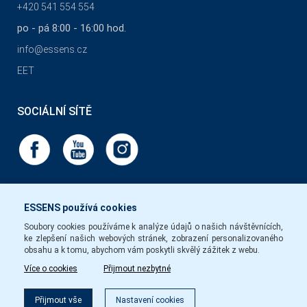
+420 541 554 554
po - pá 8:00 - 16:00 hod.
info@essens.cz
EET
SOCIÁLNÍ SÍTĚ
ESSENS používá cookies
Soubory cookies používáme k analýze údajů o našich návštěvnících,
ke zlepšení našich webových stránek, zobrazení personalizovaného
obsahu a k tomu, abychom vám poskytli skvělý zážitek z webu.
Více o cookies
Přijmout nezbytné
Filtr
Přijmout vše
Nastavení cookies