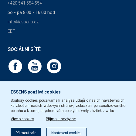
+420 541 554 554
po - pá 8:00 - 16:00 hod.
info@essens.cz
EET
SOCIÁLNÍ SÍTĚ
ESSENS používá cookies
Soubory cookies používáme k analýze údajů o našich návštěvnících,
ke zlepšení našich webových stránek, zobrazení personalizovaného
obsahu a k tomu, abychom vám poskytli skvělý zážitek z webu.
Více o cookies
Přijmout nezbytné
Filtr
Přijmout vše
Nastavení cookies