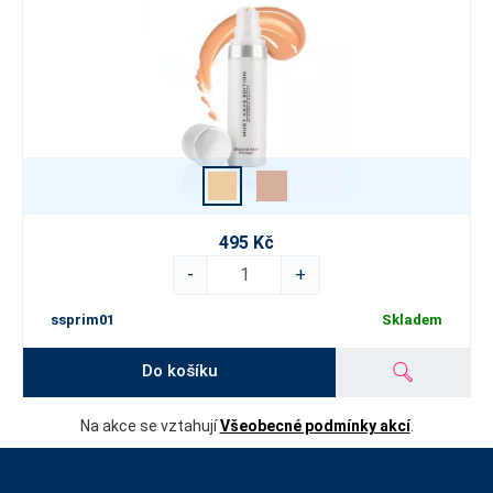
495 Kč
-
+
ssprim01
Skladem
Do košíku
Na akce se vztahují
Všeobecné podmínky akcí
.