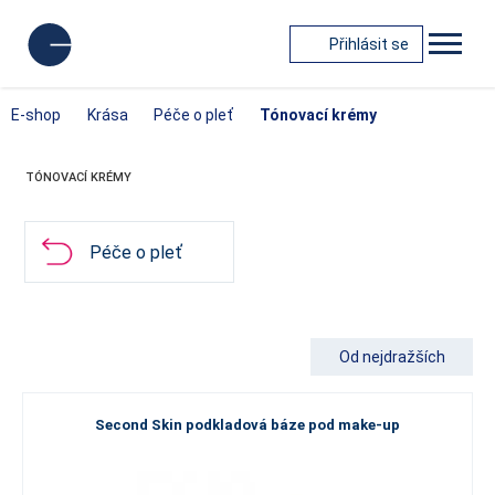
Přihlásit se
E-shop
Krása
Péče o pleť
Tónovací krémy
TÓNOVACÍ KRÉMY
Péče o pleť
Od nejdražších
Second Skin podkladová báze pod make-up