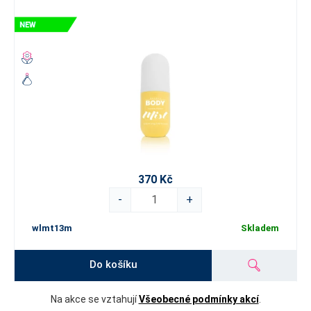
370 Kč
-
+
wlmt13m
Skladem
Do košíku
Na akce se vztahují
Všeobecné podmínky akcí
.