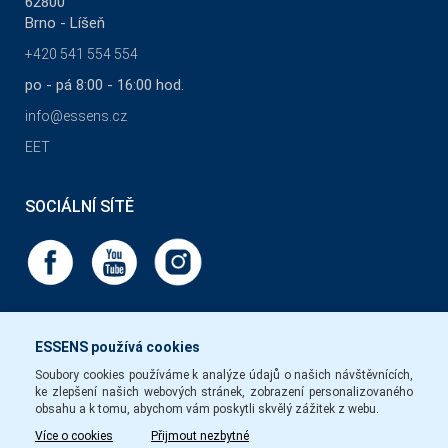
62800
Brno - Líšeň
+420 541 554 554
po - pá 8:00 - 16:00 hod.
info@essens.cz
EET
SOCIÁLNÍ SÍTĚ
ESSENS používá cookies
Soubory cookies používáme k analýze údajů o našich návštěvnících,
ke zlepšení našich webových stránek, zobrazení personalizovaného
obsahu a k tomu, abychom vám poskytli skvělý zážitek z webu.
Více o cookies
Přijmout nezbytné