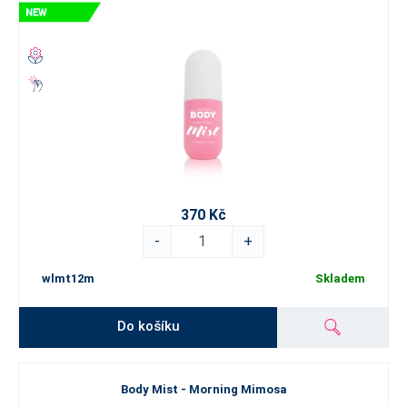
370 Kč
-
+
wlmt12m
Skladem
Do košíku
Body Mist - Morning Mimosa