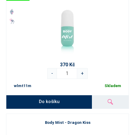
370 Kč
-
+
wlmt11m
Skladem
Do košíku
Body Mist - Dragon Kiss