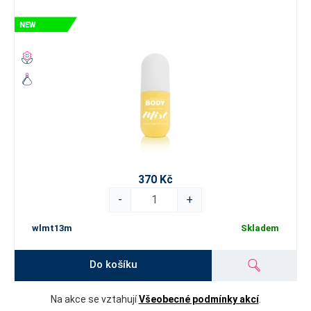
370 Kč
-
+
wlmt13m
Skladem
Do košíku
Na akce se vztahují
Všeobecné podmínky akcí
.