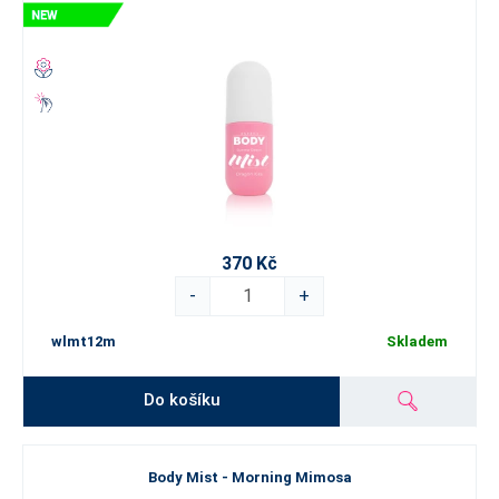
370 Kč
-
+
wlmt12m
Skladem
Do košíku
Body Mist - Morning Mimosa