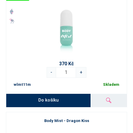
370 Kč
-
+
wlmt11m
Skladem
Do košíku
Body Mist - Dragon Kiss