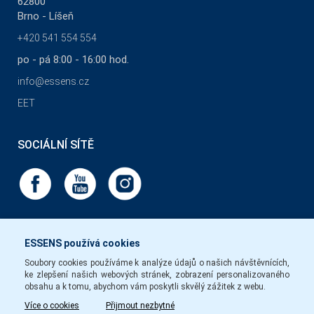
62800
Brno - Líšeň
+420 541 554 554
po - pá 8:00 - 16:00 hod.
info@essens.cz
EET
SOCIÁLNÍ SÍTĚ
ESSENS používá cookies
Soubory cookies používáme k analýze údajů o našich návštěvnících,
ke zlepšení našich webových stránek, zobrazení personalizovaného
obsahu a k tomu, abychom vám poskytli skvělý zážitek z webu.
Více o cookies
Přijmout nezbytné