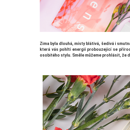
Zima byla dlouhá, místy blátivá, šedivá i smutn
která vás pohltí energií probouzející se pří
osobitého stylu. Směle můžeme prohlásit, že d