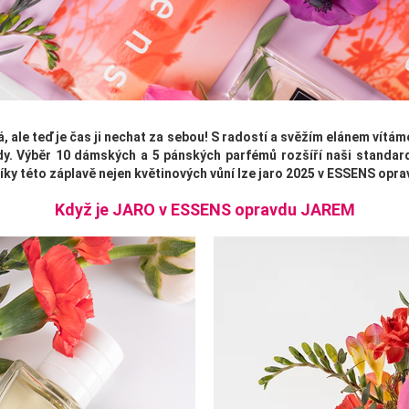
á, ale teď je čas ji nechat za sebou! S radostí a svěžím elánem vítá
rody. Výběr 10 dámských a 5 pánských parfémů rozšíří naši standar
íky této záplavě nejen květinových vůní lze jaro 2025 v ESSENS opra
Když je JARO v ESSENS opravdu JAREM