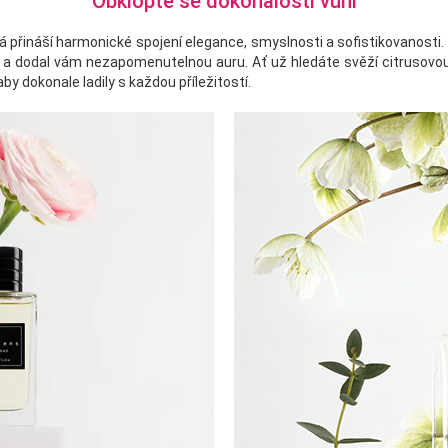
Obklopte se dokonalostí vůní
á přináší harmonické spojení elegance, smyslnosti a sofistikovanosti
t a dodal vám nezapomenutelnou auru. Ať už hledáte svěží citrusovou 
y dokonale ladily s každou příležitostí.