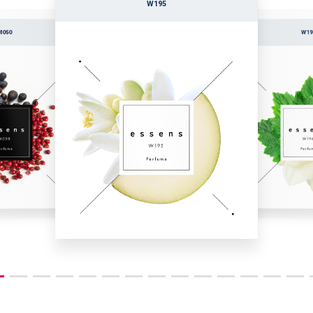
W195
M050
W19