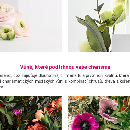
Vůně, které podtrhnou vaše charisma
í, což zajišťuje dlouhotrvající intenzitu a prvotřídní kvalitu, která
od charismatických mužských vůní s kombinací citrusů, dřeva a kořen
y.