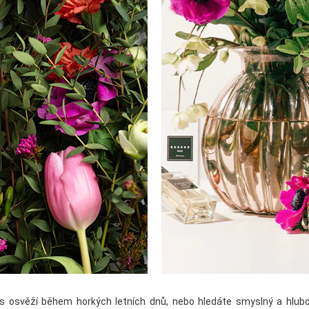
ás osvěží během horkých letních dnů, nebo hledáte smyslný a hlubo