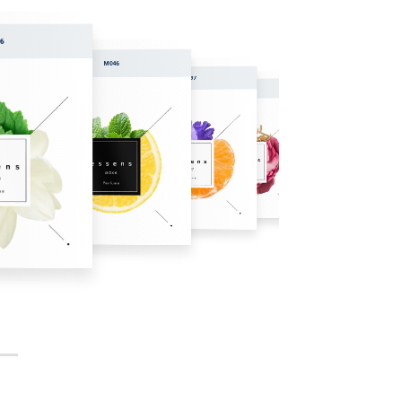
6
M046
W197
W198
M047
W199
W200
M048
W201
W20