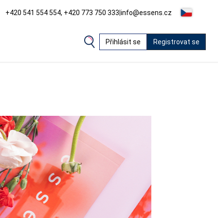
+420 541 554 554, +420 773 750 333
|
info@essens.cz
Přihlásit se
Registrovat se