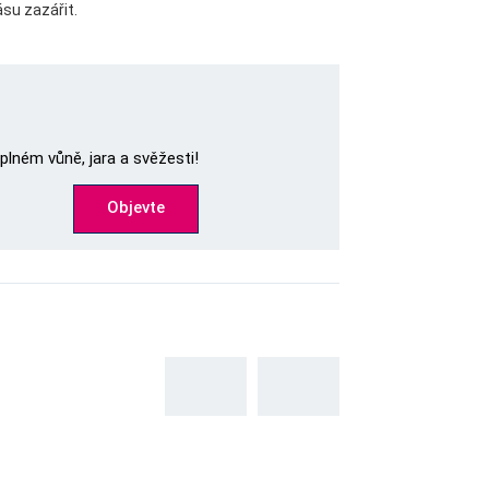
su zazářit.
lném vůně, jara a svěžesti!
Objevte