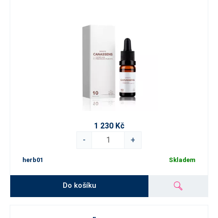
1 230 Kč
-
+
herb01
Skladem
Do košíku