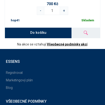
700 Kč
-
+
hop41
Skladem
Do košíku
Na akce se vztahují
Všeobecné podmínky akcí
.
ESSENS
Registrovat
Marketingový plán
Blog
VŠEOBECNÉ PODMÍNKY