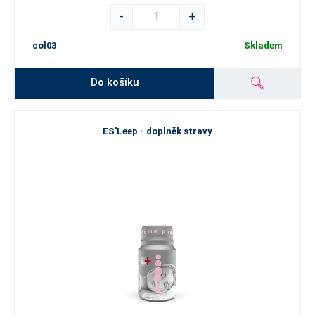
-
+
col03
Skladem
Do košíku
ES'Leep - doplněk stravy