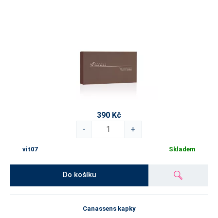
390 Kč
-
+
vit07
Skladem
Do košíku
Canassens kapky