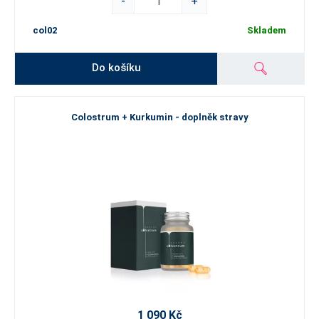
-
+
col02
Skladem
Do košíku
Colostrum + Kurkumin - doplněk stravy
1 090 Kč