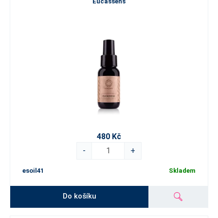
Eucassens
480 Kč
-
+
esoil41
Skladem
Do košíku