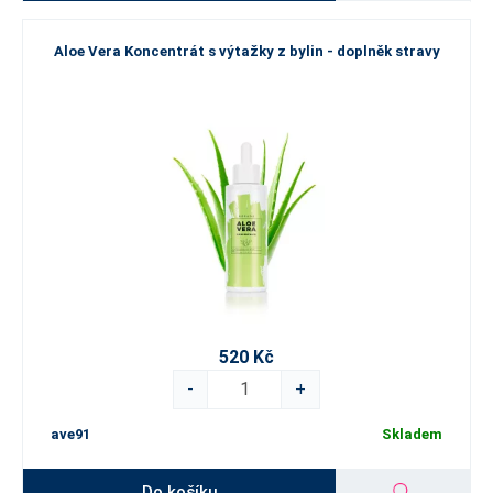
Aloe Vera Koncentrát s výtažky z bylin - doplněk stravy
520 Kč
-
+
ave91
Skladem
Do košíku