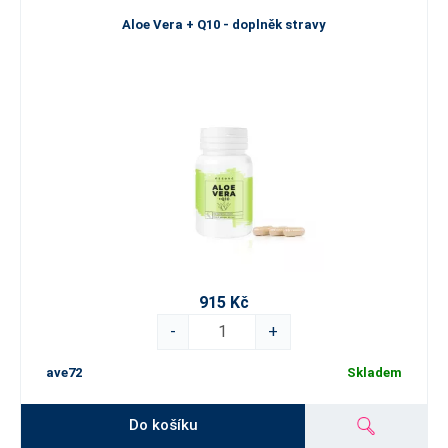
Aloe Vera + Q10 - doplněk stravy
915 Kč
-
+
ave72
Skladem
Do košíku