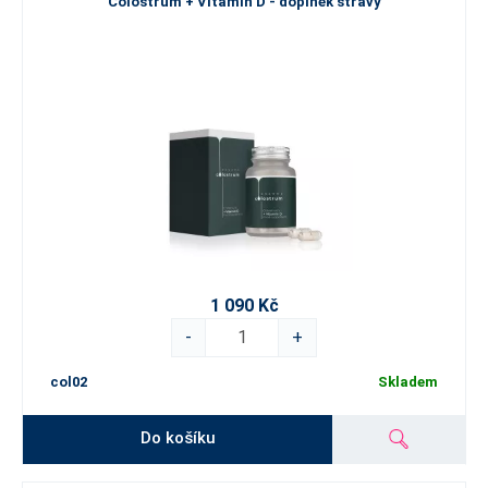
Colostrum + Vitamin D - doplněk stravy
1 090 Kč
-
+
col02
Skladem
Do košíku