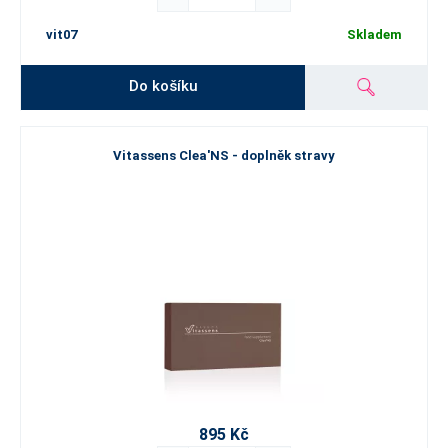
vit07
Skladem
Do košíku
Vitassens Clea'NS - doplněk stravy
895 Kč