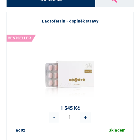
Lactoferrin - doplněk stravy
1 545 Kč
-
+
lac02
Skladem