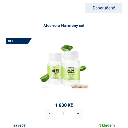
Doporučené
Aloe vera Harmony set
1 830 Kč
-
+
save08
Skladem