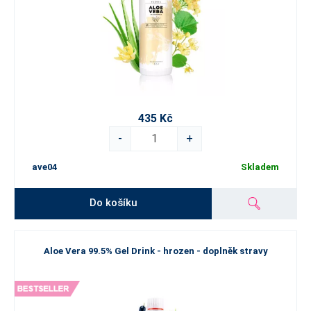
435 Kč
-
+
ave04
Skladem
Do košíku
Aloe Vera 99.5% Gel Drink - hrozen - doplněk stravy