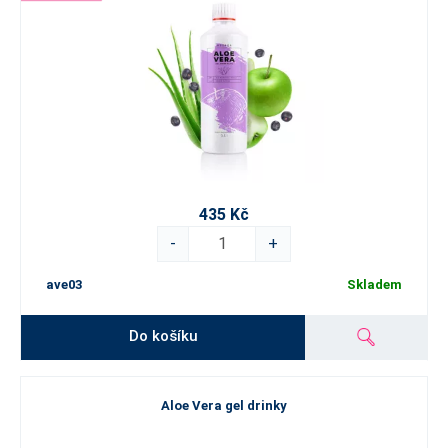
435 Kč
-
+
ave03
Skladem
Do košíku
Aloe Vera gel drinky