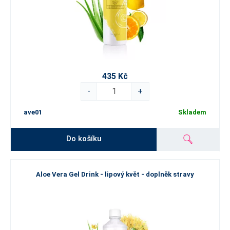
435 Kč
-
+
ave01
Skladem
Do košíku
Aloe Vera Gel Drink - lipový květ - doplněk stravy