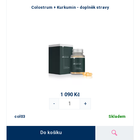
Colostrum + Kurkumin - doplněk stravy
1 090 Kč
-
+
col03
Skladem
Do košíku