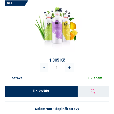
1 305 Kč
-
+
setave
Skladem
Do košíku
Colostrum - doplněk stravy