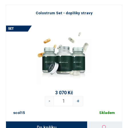
Colostrum Set - doplňky stravy
3 070 Kč
-
+
scol15
Skladem
Do košíku