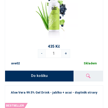
435 Kč
-
+
ave02
Skladem
Do košíku
Aloe Vera 99.5% Gel Drink - jablko + acai - doplněk stravy