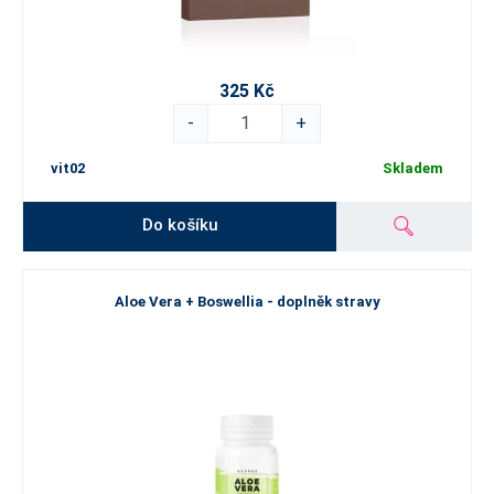
325 Kč
-
+
vit02
Skladem
Do košíku
Aloe Vera + Boswellia - doplněk stravy