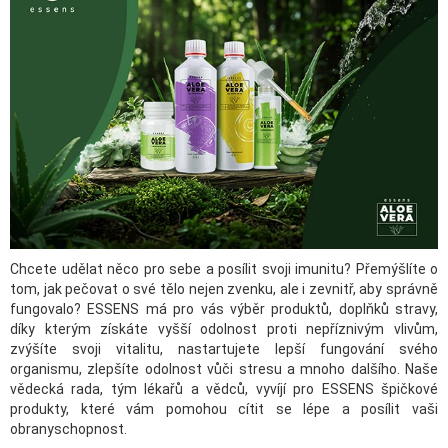
Chcete udělat něco pro sebe a posílit svoji imunitu? Přemýšlíte o
tom, jak pečovat o své tělo nejen zvenku, ale i zevnitř, aby správně
fungovalo? ESSENS má pro vás výběr produktů, doplňků stravy,
díky kterým získáte vyšší odolnost proti nepříznivým vlivům,
zvýšíte svoji vitalitu, nastartujete lepší fungování svého
organismu, zlepšíte odolnost vůči stresu a mnoho dalšího. Naše
vědecká rada, tým lékařů a vědců, vyvíjí pro ESSENS špičkové
produkty, které vám pomohou cítit se lépe a posílit vaši
obranyschopnost.