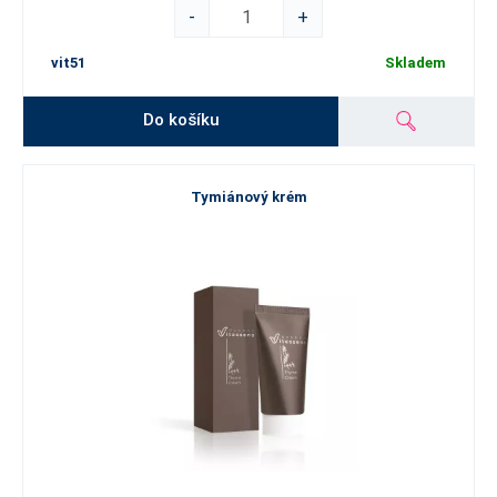
-
+
vit51
Skladem
Do košíku
Tymiánový krém