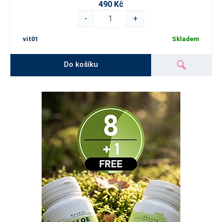
490 Kč
-
+
vit01
Skladem
Do košíku