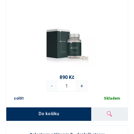
890 Kč
-
+
col01
Skladem
Do košíku