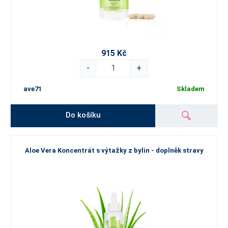
915 Kč
-
+
ave71
Skladem
Do košíku
Aloe Vera Koncentrát s výtažky z bylin - doplněk stravy