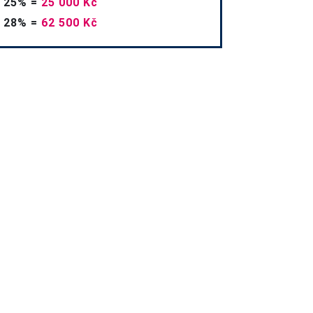
25%
=
25 000 Kč
28%
=
62 500 Kč