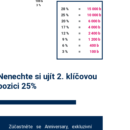
100 b
3 %
28 %
=
15 000 b
25 %
=
10 000 b
20 %
=
6 000 b
17 %
=
4 000 b
12 %
=
2 400 b
9 %
=
1 200 b
6 %
=
400 b
3 %
=
100 b
Nenechte si ujít 2. klíčovou
pozici 25%
Zúčastněte se Anniversary, exkluzivní