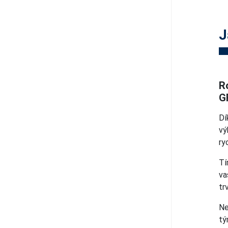
J
R
G
Dí
vý
ry
Tí
va
tr
Ne
tý