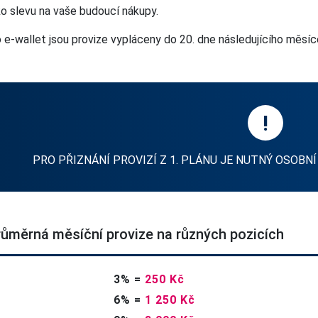
ko slevu na vaše budoucí nákupy.
 e-wallet jsou provize vypláceny do 20. dne následujícího měsíc
!
PRO PŘIZNÁNÍ PROVIZÍ Z 1. PLÁNU JE NUTNÝ OSOBNÍ
růměrná měsíční provize na různých pozicích
3%
=
250 Kč
6%
=
1 250 Kč