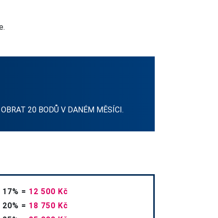
e.
 OBRAT 20 BODŮ V DANÉM MĚSÍCI.
17%
=
12 500 Kč
20%
=
18 750 Kč