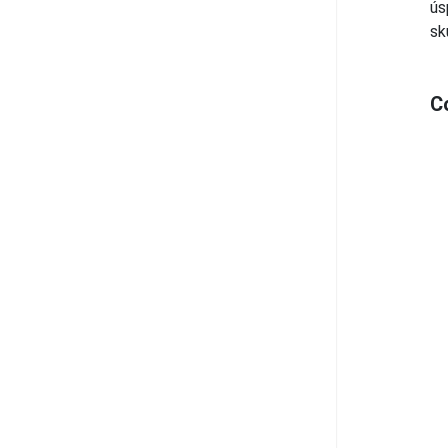
ú
sk
C