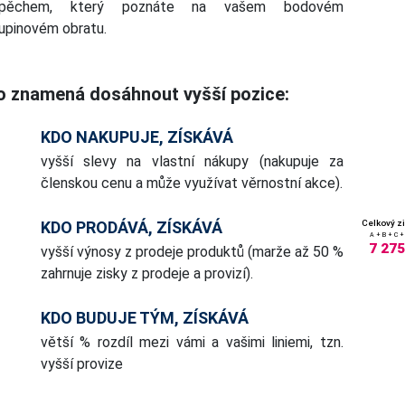
spěchem, který poznáte na vašem bodovém
upinovém obratu.
o znamená dosáhnout vyšší pozice:
KDO NAKUPUJE, ZÍSKÁVÁ
vyšší slevy na vlastní nákupy (nakupuje za
členskou cenu a může využívat věrnostní akce).
KDO PRODÁVÁ, ZÍSKÁVÁ
Celkový z
A + B + C +
7 275
vyšší výnosy z prodeje produktů (marže až 50 %
zahrnuje zisky z prodeje a provizí).
KDO BUDUJE TÝM, ZÍSKÁVÁ
větší % rozdíl mezi vámi a vašimi liniemi, tzn.
vyšší provize