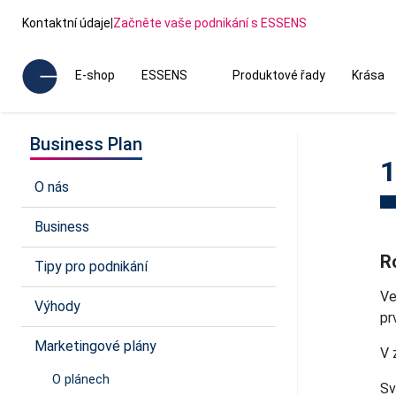
Kontaktní údaje
|
Začněte vaše podnikání s ESSENS
E-shop
ESSENS
Produktové řady
Krása
Business Plan
1
O nás
Business
R
Tipy pro podnikání
Ve
Výhody
pr
Marketingové plány
V 
O plánech
Sv