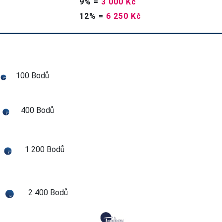
9%
=
3 000 Kč
12%
=
6 250 Kč
100 Bodů
3
400 Bodů
6
1 200 Bodů
9
2 400 Bodů
12