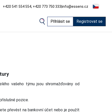
+420 541 554 554, +420 773 750 333
|
info@essens.cz
Přihlásit se
Registrovat se
tury
celého vašeho týmu jsou shromažďovány od
příslušné pozice.
cete převést na bankovní účet nebo je použít