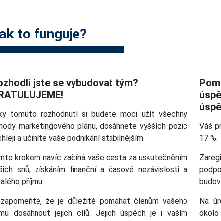
ak to funguje?
ozhodli jste se vybudovat tým?
Pomo
RATULUJEME!
úspě
úspě
ky tomuto rozhodnutí si budete moci užít všechny
hody marketingového plánu, dosáhnete vyšších pozic
Váš pr
chleji a učiníte vaše podnikání stabilnějším.
17 %.
mto krokem navíc začíná vaše cesta za uskutečněním
Zareg
šich snů, získáním finanční a časové nezávislosti a
podpo
valého příjmu.
budová
zapomeňte, že je důležité pomáhat členům vašeho
Na úr
mu dosáhnout jejich cílů. Jejich úspěch je i vaším
okolo