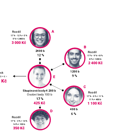
A
Rozdíl
17 % - 12 % = 5 %
5 % × 2400 b
3 000 Kč
B
2400 b
Rozdíl
12 %
17 % - 9 % = 8 %
8 % × 1200 b
2 400 Kč
1200 b
isk
9 %
E
 D + E =
 Kč
C
Skupinové body 4 200 b
Rozdíl
Osobní body 100 b
17 % - 6 % = 11 %
17 %
11 % × 400 b
425 Kč
1 100 Kč
400 b
D
6 %
Rozdíl
17 % - 3 % = 14 %
14 % × 100 b
350 Kč