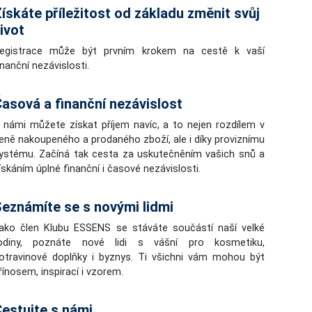
ískáte příležitost od základu změnit svůj
ivot
egistrace může být prvním krokem na cestě k vaší
inanční nezávislosti.
asová a finanční nezávislost
 námi můžete získat příjem navíc, a to nejen rozdílem v
eně nakoupeného a prodaného zboží, ale i díky proviznímu
ystému. Začíná tak cesta za uskutečněním vašich snů a
ískáním úplné finanční i časové nezávislosti.
eznámíte se s novými lidmi
ako člen Klubu ESSENS se stáváte součástí naší velké
odiny, poznáte nové lidi s vášní pro kosmetiku,
otravinové doplňky i byznys. Ti všichni vám mohou být
řínosem, inspirací i vzorem.
estujte s námi