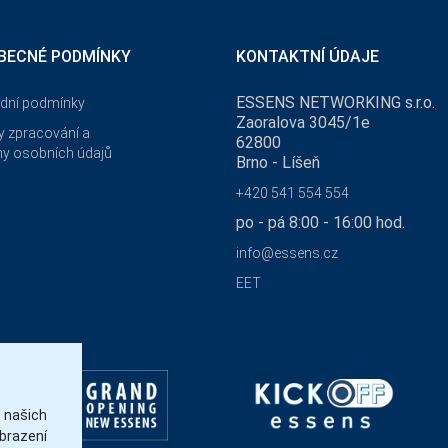
BECNÉ PODMÍNKY
KONTAKTNÍ ÚDAJE
ESSENS NETWORKING s.r.o.
dní podmínky
Zaoralova 3045/1e
 zpracování a
62800
y osobních údajů
Brno - Líšeň
+420 541 554 554
po - pá 8:00 - 16:00 hod.
info@essens.cz
EET
našich
brazení