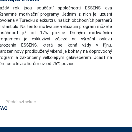
aždý rok jsou součástí společnosti ESSENS dva
ýznamné motivační programy. Jedním z nich je luxusní
ovolená v Turecku s exkurzí u našich obchodních partnerů
 Istanbulu. Na tento motivačně-relaxační program můžete
osáhnout již od 17% pozice. Druhým motivačním
rogramem je exkluzivní zájezd na výroční oslavu
arozenin ESSENS, která se koná vždy v říjnu.
arozeninový prodloužený víkend je bohatý na doprovodný
rogram a zakončený velkolepým galavečerem. Účast na
ěm se otevírá lídrům už od 25% pozice.
Předchozí sekce
FAQ