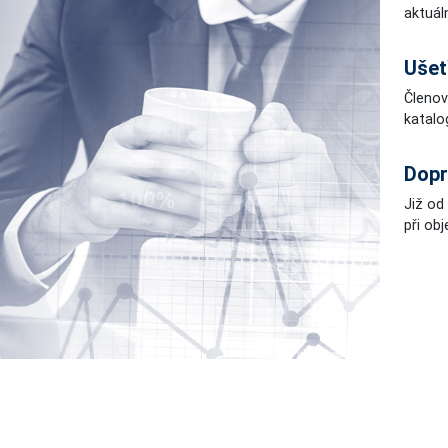
aktuál
Ušet
Členo
katalo
Dopr
Již od
při ob