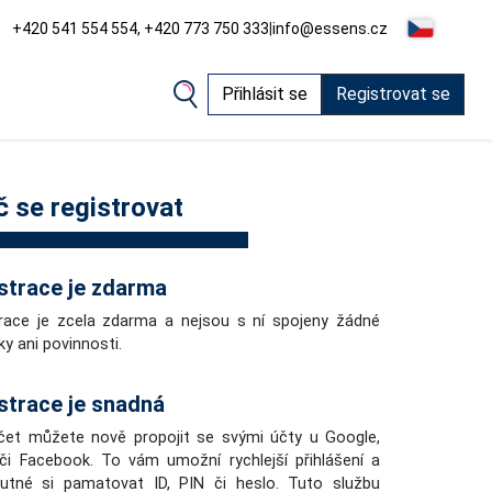
+420 541 554 554, +420 773 750 333
|
info@essens.cz
Přihlásit se
Registrovat se
č se registrovat
strace je zdarma
race je zcela zdarma a nejsou s ní spojeny žádné
ky ani povinnosti.
strace je snadná
čet můžete nově propojit se svými účty u Google,
či Facebook. To vám umožní rychlejší přihlášení a
nutné si pamatovat ID, PIN či heslo. Tuto službu