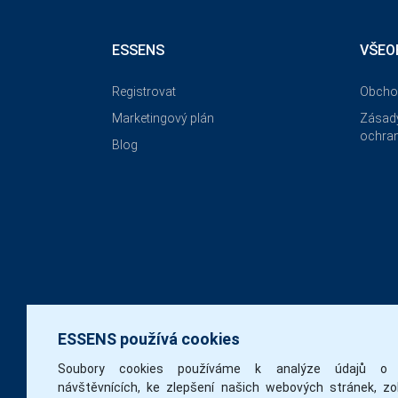
ESSENS
VŠEO
Registrovat
Obcho
Marketingový plán
Zásady
ochran
Blog
ESSENS používá cookies
Soubory cookies používáme k analýze údajů o 
návštěvnících, ke zlepšení našich webových stránek, zo