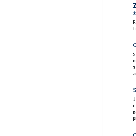
Z
ž
R
f
Č
S
c
s
z
S
J
r
p
p
C