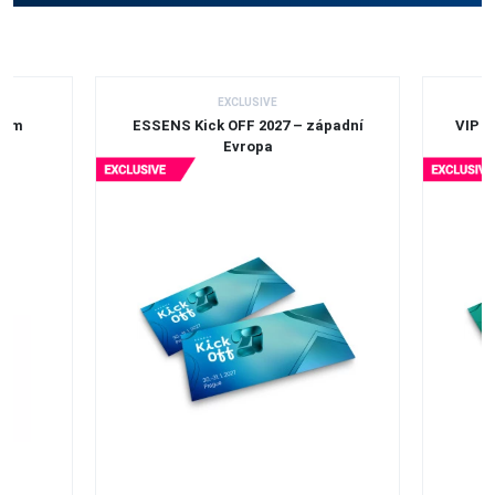
EXCLUSIVE
olem
ESSENS Kick OFF 2027 – západní
VIP l
Evropa