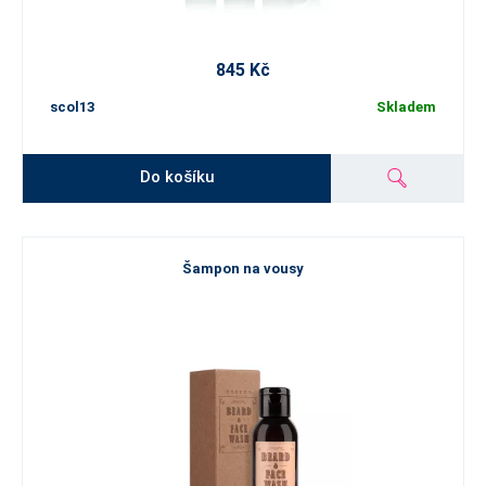
845 Kč
scol13
Skladem
Do košíku
Šampon na vousy