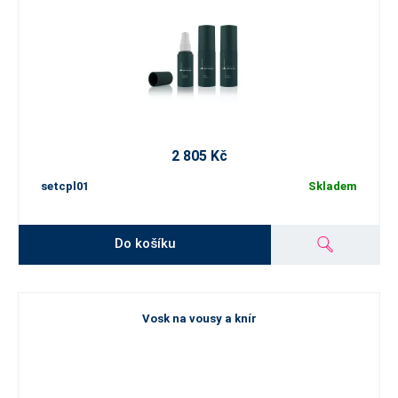
2 805 Kč
setcpl01
Skladem
Do košíku
Vosk na vousy a knír