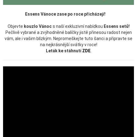
Essens Vánoce zase po roce přicházejí!
Objevte
kouzlo Vánoc
s naší exkluzivní nabídkou
Essens setů!
Pečlivě vybrané a zvýhodněné balíčky jistě přinesou radost nejen
vám, ale i vašim blízkým. Nepromeškejte tuto šanci a připravte se
na nejkrásnější svátky v roce!
Leták ke stáhnutí
ZDE
.