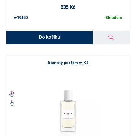
635 Kč
w19450
Skladem
Do košíku
Dámský parfém w193