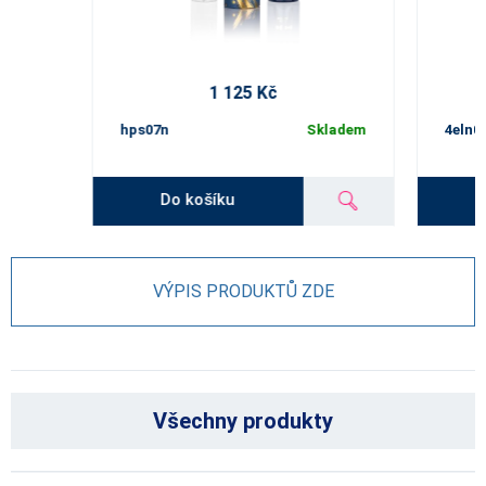
1 125 Kč
hps07n
Skladem
4eln0
Do košíku
VÝPIS PRODUKTŮ ZDE
Všechny produkty