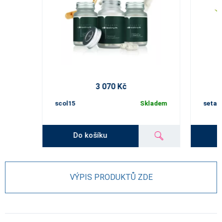
3 070 Kč
scol15
Skladem
setav
Do košíku
VÝPIS PRODUKTŮ ZDE