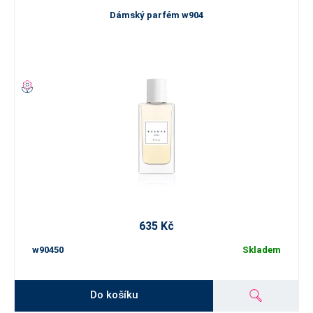
Dámský parfém w904
635 Kč
w90450
Skladem
Do košíku