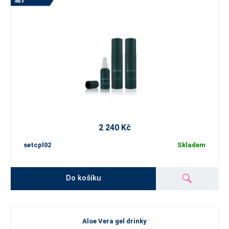
2 240 Kč
setcpl02
Skladem
Do košíku
Aloe Vera gel drinky