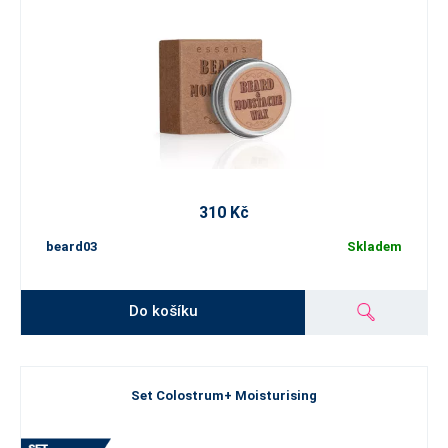
310 Kč
beard03
Skladem
Do košíku
Set Colostrum+ Moisturising