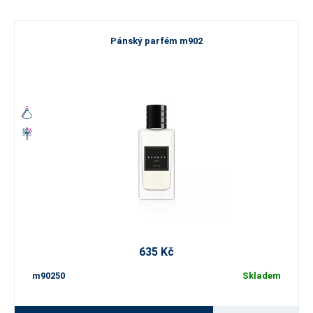
Pánský parfém m902
635 Kč
m90250
Skladem