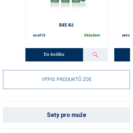
845 Kč
scol13
Skladem
setcp
Do košíku
VÝPIS PRODUKTŮ ZDE
Sety pro muže