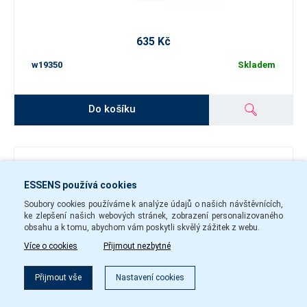
635 Kč
w19350
Skladem
Do košíku
Dámský parfém w192
ESSENS používá cookies
Soubory cookies používáme k analýze údajů o našich návštěvnících,
ke zlepšení našich webových stránek, zobrazení personalizovaného
obsahu a k tomu, abychom vám poskytli skvělý zážitek z webu.
Více o cookies
Přijmout nezbytné
Přijmout vše
Nastavení cookies