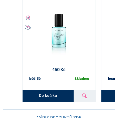
450 Kč
b00150
Skladem
beard
Do košíku
VÝPIS PRODUKTŮ ZDE