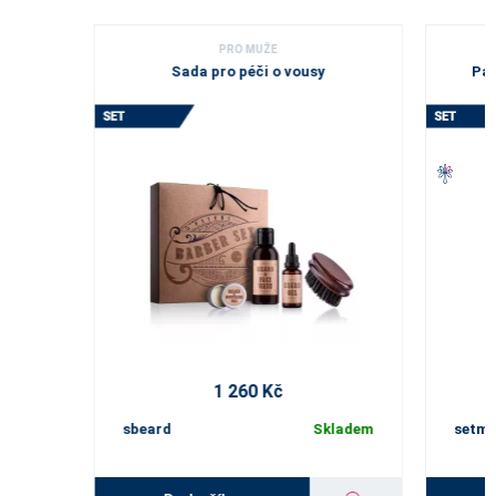
PRO MUŽE
Sada pro péči o vousy
Pán
1 260 Kč
sbeard
Skladem
setm0