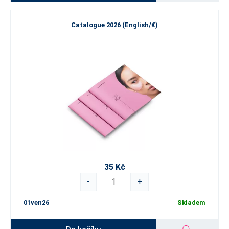
Catalogue 2026 (English/€)
35 Kč
-
+
01ven26
Skladem