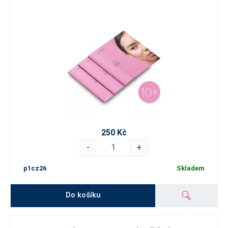
250 Kč
-
+
p1cz26
Skladem
Do košíku