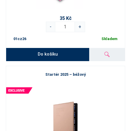
35 Kč
-
+
01cz26
Skladem
Do košíku
Startér 2025 – béžový