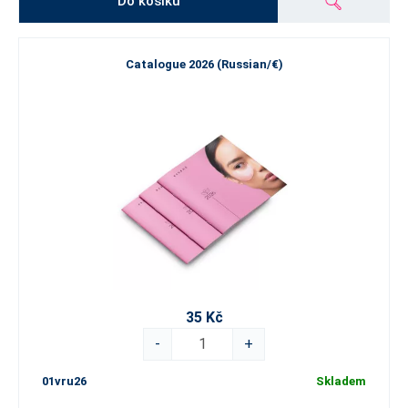
Do košíku
Catalogue 2026 (Russian/€)
35 Kč
-
+
01vru26
Skladem