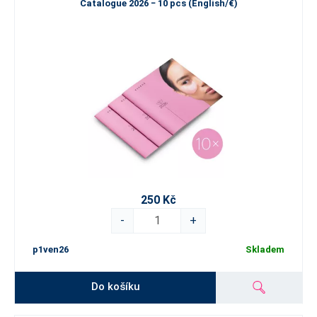
Catalogue 2026 − 10 pcs (English/€)
250 Kč
-
+
p1ven26
Skladem
Do košíku