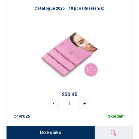
Catalogue 2026 − 10 pcs (Russian/€)
250 Kč
-
+
p1vru26
Skladem
Do košíku